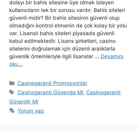
dolayı bir bahis sitesine üye olmak isteyen
kullanıcıların tek bir sorusu vardır: Bahis siteleri
güvenli midir? Bir bahis sitesinin güvenli olup
olmadığını kontrol etmenin de çok kolay bir yolu
var. Lisanslı bahis siteleri piyasada güvenli
kabul edilmektedir. Lisans şirketleri, casino
sitelerini doğrulamak için düzenli aralıklarla
güvenlik önlemleriyle ilgili lisanslar …
Devamını
oku…
Kategoriler
Casinogaranti Promosyonlar
Etiketler
Casinogaranti Güvende Mi
,
Casinogaranti
Güvenilir Mi
Yorum yap