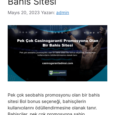
Bahis Sitesi
Mayıs 20, 2023
Yazarı:
admin
Pek çok seobahis promosyonu olan bir bahis
sitesi Bol bonus seçeneği, bahisçilerin
kullanıcılarını ödüllendirmesine olanak tanır.
Bahisçiler, pek çok promosyona sahip