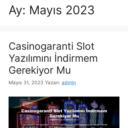
Ay:
Mayıs 2023
Casinogaranti Slot
Yazılımını İndirmem
Gerekiyor Mu
Mayıs 31, 2023
Yazarı:
admin