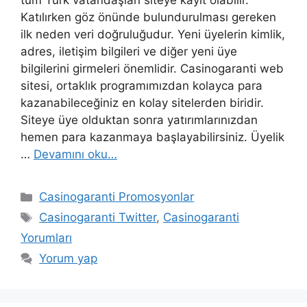
tüm Türk vatandaşları siteye kayıt olabilir.
Katılırken göz önünde bulundurulması gereken
ilk neden veri doğruluğudur. Yeni üyelerin kimlik,
adres, iletişim bilgileri ve diğer yeni üye
bilgilerini girmeleri önemlidir. Casinogaranti web
sitesi, ortaklık programımızdan kolayca para
kazanabileceğiniz en kolay sitelerden biridir.
Siteye üye olduktan sonra yatırımlarınızdan
hemen para kazanmaya başlayabilirsiniz. Üyelik
…
Devamını oku…
Kategoriler
Casinogaranti Promosyonlar
Etiketler
Casinogaranti Twitter
,
Casinogaranti
Yorumları
Yorum yap