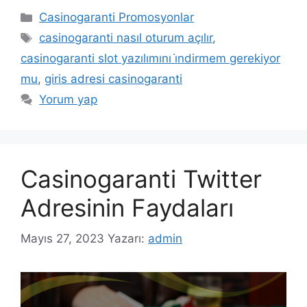
Kategoriler
Casinogaranti Promosyonlar
Etiketler
casinogaranti nasıl oturum açılır
,
casinogaranti slot yazılımını i̇ndirmem gerekiyor
mu
,
giris adresi casinogaranti
Yorum yap
Casinogaranti Twitter
Adresinin Faydaları
Mayıs 27, 2023
Yazarı:
admin