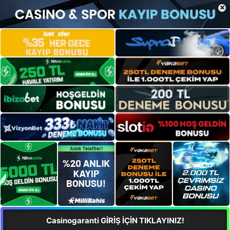
×
Casinogaranti GİRİŞ İÇİN TIKLAYINIZ!