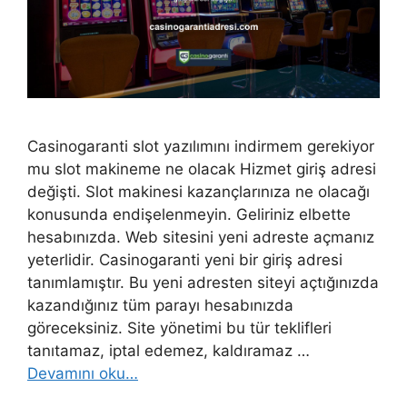
Casinogaranti slot yazılımını indirmem gerekiyor
mu slot makineme ne olacak Hizmet giriş adresi
değişti. Slot makinesi kazançlarınıza ne olacağı
konusunda endişelenmeyin. Geliriniz elbette
hesabınızda. Web sitesini yeni adreste açmanız
yeterlidir. Casinogaranti yeni bir giriş adresi
tanımlamıştır. Bu yeni adresten siteyi açtığınızda
kazandığınız tüm parayı hesabınızda
göreceksiniz. Site yönetimi bu tür teklifleri
tanıtamaz, iptal edemez, kaldıramaz …
Devamını oku…