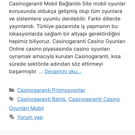
Casinogaranti Mobil Bağlantılı Site mobil oyunlar
konusunda oldukça gelişmiş olup tüm oyunlara
ve sistemlere uyumlu denilebilir. Farklı dillerde
yayınlandı. Türkiye pazarında iş yapmanın bu
lokasyonlarda sağlam bir altyapı gerektirdiğini
hepimiz biliyoruz. Casinogaranti Casino Oyunları
Online casino piyasasında casino oyunları
oynamak amacıyla kurulan Casinogaranti, kısa
sürede sektörde adından söz ettirmeyi
başarmıştır. …
Devamını oku…
Kategoriler
Casinogaranti Promosyonlar
Etiketler
Casinogaranti Bahis
,
Casinogaranti Casino
Oyunları Mobil
Yorum yap