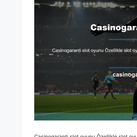
Casinogaranti slot oyunu Özellikle slot oyun