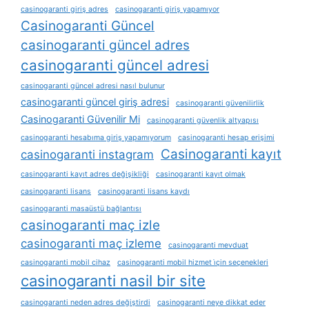
casinogaranti giriş adres
casinogaranti giriş yapamıyor
Casinogaranti Güncel
casinogaranti güncel adres
casinogaranti güncel adresi
casinogaranti güncel adresi nasıl bulunur
casinogaranti güncel giriş adresi
casinogaranti güvenilirlik
Casinogaranti Güvenilir Mi
casinogaranti güvenlik altyapısı
casinogaranti hesabıma giriş yapamıyorum
casinogaranti hesap erişimi
Casinogaranti kayıt
casinogaranti instagram
casinogaranti kayıt adres değişikliği
casinogaranti kayıt olmak
casinogaranti lisans
casinogaranti lisans kaydı
casinogaranti masaüstü bağlantısı
casinogaranti maç izle
casinogaranti maç izleme
casinogaranti mevduat
casinogaranti mobil cihaz
casinogaranti mobil hizmet i̇çin seçenekleri
casinogaranti nasil bir site
casinogaranti neden adres değiştirdi
casinogaranti neye dikkat eder