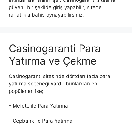
güvenli bir şekilde giriş yapabilir, sitede
rahatlıkla bahis oynayabilirsiniz.
Casinogaranti Para
Yatırma ve Çekme
Casinogaranti sitesinde dörtden fazla para
yatırma seçeneği vardır bunlardan en
popülerleri ise;
- Mefete ile Para Yatırma
- Cepbank ile Para Yatırma