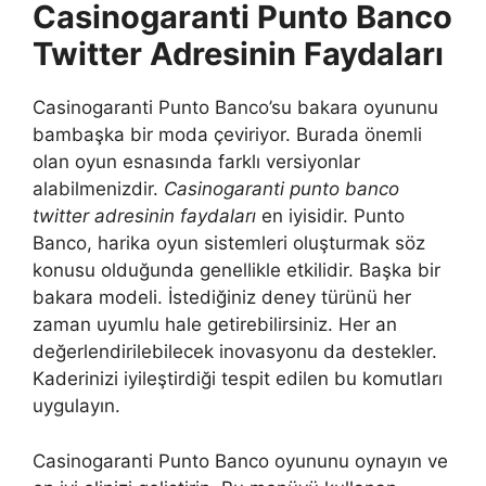
Casinogaranti Punto Banco
Twitter Adresinin Faydaları
Casinogaranti Punto Banco’su bakara oyununu
bambaşka bir moda çeviriyor. Burada önemli
olan oyun esnasında farklı versiyonlar
alabilmenizdir.
Casinogaranti punto banco
twitter adresinin faydaları
en iyisidir. Punto
Banco, harika oyun sistemleri oluşturmak söz
konusu olduğunda genellikle etkilidir. Başka bir
bakara modeli. İstediğiniz deney türünü her
zaman uyumlu hale getirebilirsiniz. Her an
değerlendirilebilecek inovasyonu da destekler.
Kaderinizi iyileştirdiği tespit edilen bu komutları
uygulayın.
Casinogaranti Punto Banco oyununu oynayın ve