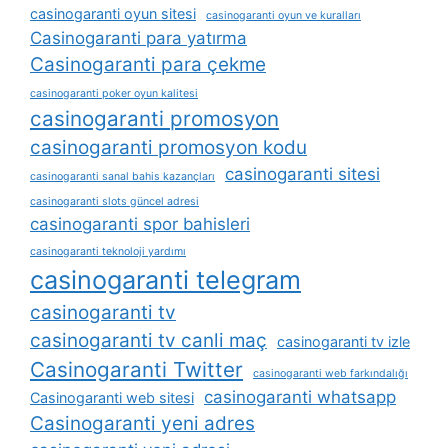
casinogaranti oyun sitesi
casinogaranti oyun ve kuralları
Casinogaranti para yatırma
Casinogaranti para çekme
casinogaranti poker oyun kalitesi
casinogaranti promosyon
casinogaranti promosyon kodu
casinogaranti sitesi
casinogaranti sanal bahis kazançları
casinogaranti slots güncel adresi
casinogaranti spor bahisleri
casinogaranti teknoloji yardımı
casinogaranti telegram
casinogaranti tv
casinogaranti tv canli maç
casinogaranti tv izle
Casinogaranti Twitter
casinogaranti web farkındalığı
casinogaranti whatsapp
Casinogaranti web sitesi
Casinogaranti yeni adres