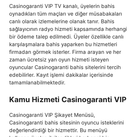
Casinogaranti VIP TV kanalı, üyelerin bahis
oynadıkları tüm maçları ve diğer müsabakaları
canlı olarak izlemelerine olanak tanır. Bahis
sağlayıcının radyo hizmeti kapsamında herhangi
bir ödeme talep edilmedi. Üyeler özellikle canlı
karşılaşmalara bahis yaparken bu hizmetleri
firmadan görmek isterler. Firma arayan ve her
zaman ücretsiz yan oyun hizmeti isteyen
oyuncular Casinogaranti bahis sitelerini tercih
edebilirler. Kayıt işlemi dakikalar içerisinde
tamamlanabilmektedir.
Kamu Hizmeti Casinogaranti VIP
Casinogaranti VIP Şikayet Menüsü,
Casinogaranti bahis sitesinin oyuncu isteklerini
değerlendirdiği bir hizmettir. Bu menüyü