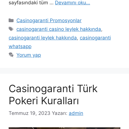
sayfasındaki tüm …
Devamını oku…
Kategoriler
Casinogaranti Promosyonlar
Etiketler
casinogaranti casino leylek hakkında
,
casinogaranti leylek hakkında
,
casinogaranti
whatsapp
Yorum yap
Casinogaranti Türk
Pokeri Kuralları
Temmuz 19, 2023
Yazarı:
admin