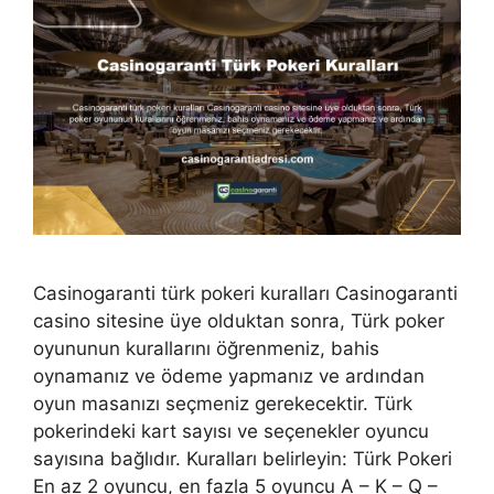
Casinogaranti türk pokeri kuralları Casinogaranti
casino sitesine üye olduktan sonra, Türk poker
oyununun kurallarını öğrenmeniz, bahis
oynamanız ve ödeme yapmanız ve ardından
oyun masanızı seçmeniz gerekecektir. Türk
pokerindeki kart sayısı ve seçenekler oyuncu
sayısına bağlıdır. Kuralları belirleyin: Türk Pokeri
En az 2 oyuncu, en fazla 5 oyuncu A – K – Q –