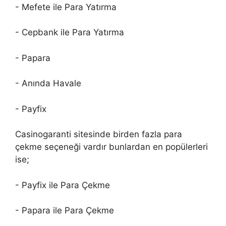
- Mefete ile Para Yatırma
- Cepbank ile Para Yatırma
- Papara
- Anında Havale
- Payfix
Casinogaranti sitesinde birden fazla para
çekme seçeneği vardır bunlardan en popülerleri
ise;
- Payfix ile Para Çekme
- Papara ile Para Çekme