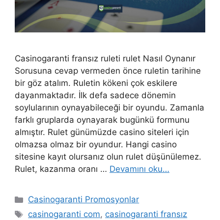
Casinogaranti fransız ruleti rulet Nasıl Oynanır
Sorusuna cevap vermeden önce ruletin tarihine
bir göz atalım. Ruletin kökeni çok eskilere
dayanmaktadır. İlk defa sadece dönemin
soylularının oynayabileceği bir oyundu. Zamanla
farklı gruplarda oynayarak bugünkü formunu
almıştır. Rulet günümüzde casino siteleri için
olmazsa olmaz bir oyundur. Hangi casino
sitesine kayıt olursanız olun rulet düşünülemez.
Rulet, kazanma oranı …
Devamını oku…
Kategoriler
Casinogaranti Promosyonlar
Etiketler
casinogaranti com
,
casinogaranti fransız