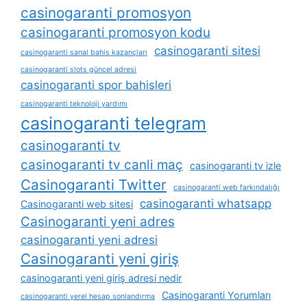
casinogaranti promosyon
casinogaranti promosyon kodu
casinogaranti sitesi
casinogaranti sanal bahis kazançları
casinogaranti slots güncel adresi
casinogaranti spor bahisleri
casinogaranti teknoloji yardımı
casinogaranti telegram
casinogaranti tv
casinogaranti tv canli maç
casinogaranti tv izle
Casinogaranti Twitter
casinogaranti web farkındalığı
casinogaranti whatsapp
Casinogaranti web sitesi
Casinogaranti yeni adres
casinogaranti yeni adresi
Casinogaranti yeni giriş
casinogaranti yeni giriş adresi nedir
Casinogaranti Yorumları
casinogaranti yerel hesap sonlandırma