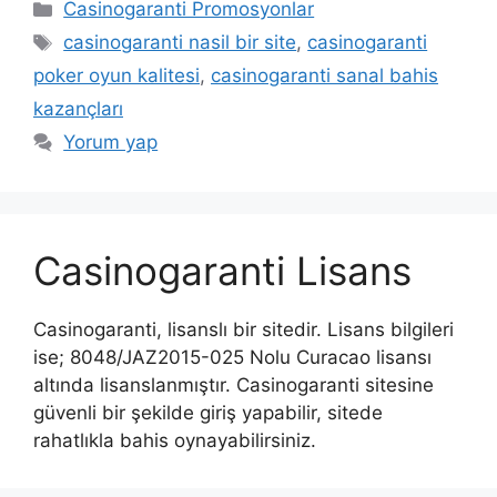
Kategoriler
Casinogaranti Promosyonlar
Etiketler
casinogaranti nasil bir site
,
casinogaranti
poker oyun kalitesi
,
casinogaranti sanal bahis
kazançları
Yorum yap
Casinogaranti Lisans
Casinogaranti, lisanslı bir sitedir. Lisans bilgileri
ise; 8048/JAZ2015-025 Nolu Curacao lisansı
altında lisanslanmıştır. Casinogaranti sitesine
güvenli bir şekilde giriş yapabilir, sitede
rahatlıkla bahis oynayabilirsiniz.