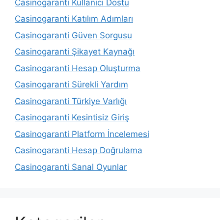
Casinogaranti Kullanıcı Dostu
Casinogaranti Katılım Adımları
Casinogaranti Güven Sorgusu
Casinogaranti Şikayet Kaynağı
Casinogaranti Hesap Oluşturma
Casinogaranti Sürekli Yardım
Casinogaranti Türkiye Varlığı
Casinogaranti Kesintisiz Giriş
Casinogaranti Platform İncelemesi
Casinogaranti Hesap Doğrulama
Casinogaranti Sanal Oyunlar