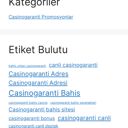
Kategoriler
Casinogaranti Promosyonlar
Etiket Bulutu
canli casinogaranti
bahis sitesi casinogaranti
Casinogaranti Adres
Casinogaranti Adresi
Casinogaranti Bahis
casinogaranti bahis casino
casinogaranti bahis seçenekleri
Casinogaranti bahis sitesi
casinogaranti canli
casinogaranti bonus
casinogaranti canli destek