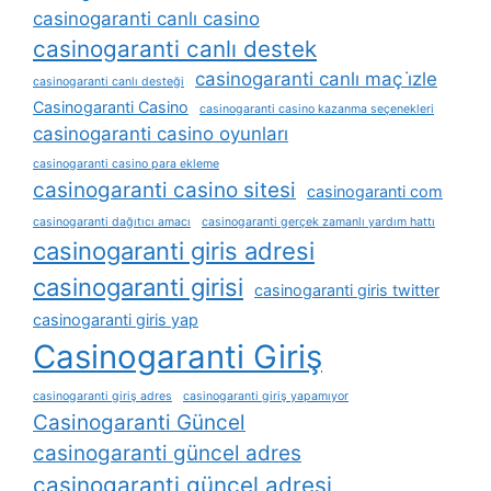
casinogaranti canlı casino
casinogaranti canlı destek
casinogaranti canlı maç i̇zle
casinogaranti canlı desteği
Casinogaranti Casino
casinogaranti casino kazanma seçenekleri
casinogaranti casino oyunları
casinogaranti casino para ekleme
casinogaranti casino sitesi
casinogaranti com
casinogaranti dağıtıcı amacı
casinogaranti gerçek zamanlı yardım hattı
casinogaranti giris adresi
casinogaranti girisi
casinogaranti giris twitter
casinogaranti giris yap
Casinogaranti Giriş
casinogaranti giriş adres
casinogaranti giriş yapamıyor
Casinogaranti Güncel
casinogaranti güncel adres
casinogaranti güncel adresi