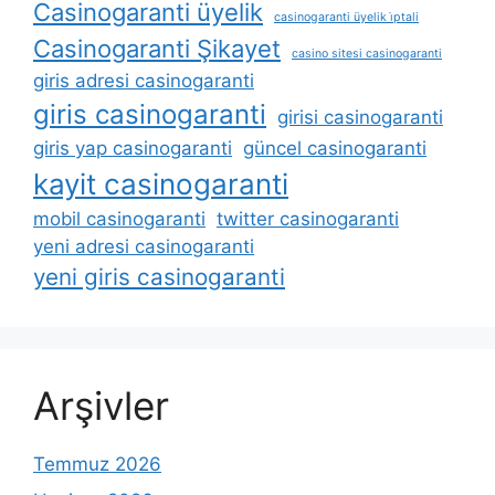
Casinogaranti üyelik
casinogaranti üyelik i̇ptali
Casinogaranti Şikayet
casino sitesi casinogaranti
giris adresi casinogaranti
giris casinogaranti
girisi casinogaranti
giris yap casinogaranti
güncel casinogaranti
kayit casinogaranti
mobil casinogaranti
twitter casinogaranti
yeni adresi casinogaranti
yeni giris casinogaranti
Arşivler
Temmuz 2026