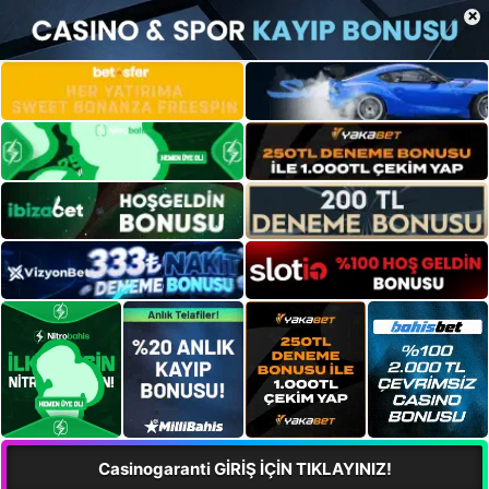
×
Casinogaranti GİRİŞ İÇİN TIKLAYINIZ!