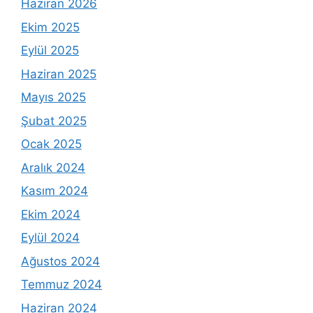
Haziran 2026
Ekim 2025
Eylül 2025
Haziran 2025
Mayıs 2025
Şubat 2025
Ocak 2025
Aralık 2024
Kasım 2024
Ekim 2024
Eylül 2024
Ağustos 2024
Temmuz 2024
Haziran 2024