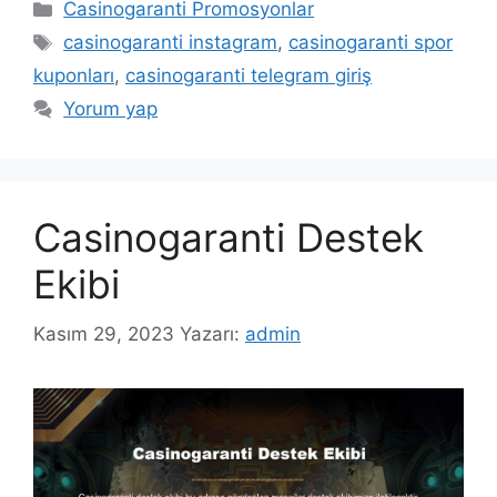
Kategoriler
Casinogaranti Promosyonlar
Etiketler
casinogaranti instagram
,
casinogaranti spor
kuponları
,
casinogaranti telegram giriş
Yorum yap
Casinogaranti Destek
Ekibi
Kasım 29, 2023
Yazarı:
admin