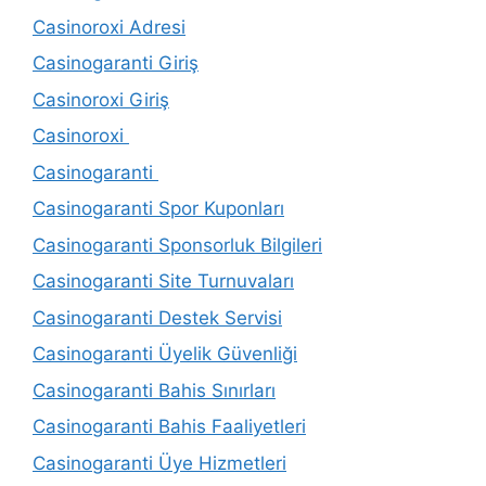
Casinoroxi Adresi
Casinogaranti Giriş
Casinoroxi Giriş
Casinoroxi
Casinogaranti
Casinogaranti Spor Kuponları
Casinogaranti Sponsorluk Bilgileri
Casinogaranti Site Turnuvaları
Casinogaranti Destek Servisi
Casinogaranti Üyelik Güvenliği
Casinogaranti Bahis Sınırları
Casinogaranti Bahis Faaliyetleri
Casinogaranti Üye Hizmetleri