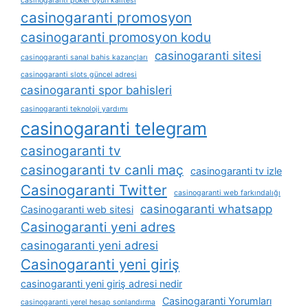
casinogaranti poker oyun kalitesi
casinogaranti promosyon
casinogaranti promosyon kodu
casinogaranti sitesi
casinogaranti sanal bahis kazançları
casinogaranti slots güncel adresi
casinogaranti spor bahisleri
casinogaranti teknoloji yardımı
casinogaranti telegram
casinogaranti tv
casinogaranti tv canli maç
casinogaranti tv izle
Casinogaranti Twitter
casinogaranti web farkındalığı
casinogaranti whatsapp
Casinogaranti web sitesi
Casinogaranti yeni adres
casinogaranti yeni adresi
Casinogaranti yeni giriş
casinogaranti yeni giriş adresi nedir
Casinogaranti Yorumları
casinogaranti yerel hesap sonlandırma