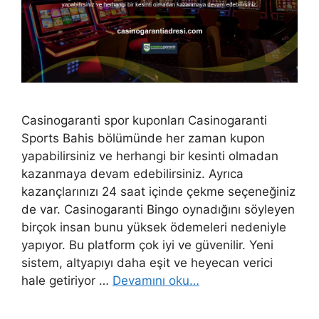
Casinogaranti spor kuponları Casinogaranti
Sports Bahis bölümünde her zaman kupon
yapabilirsiniz ve herhangi bir kesinti olmadan
kazanmaya devam edebilirsiniz. Ayrıca
kazançlarınızı 24 saat içinde çekme seçeneğiniz
de var. Casinogaranti Bingo oynadığını söyleyen
birçok insan bunu yüksek ödemeleri nedeniyle
yapıyor. Bu platform çok iyi ve güvenilir. Yeni
sistem, altyapıyı daha eşit ve heyecan verici
hale getiriyor …
Devamını oku…