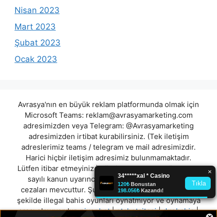
Nisan 2023
Mart 2023
Şubat 2023
Ocak 2023
Avrasya'nın en büyük reklam platformunda olmak için
Microsoft Teams:
reklam@avrasyamarketing.com
adresimizden veya Telegram: @Avrasyamarketing
adresimizden irtibat kurabilirsiniz. (Tek iletişim
adreslerimiz teams / telegram ve mail adresimizdir.
Harici hiçbir iletişim adresimiz bulunmamaktadır.
Lütfen itibar etmeyiniz.) Türkiye yasalarına göre 7258
sayılı kanun uyarınca yasa dışı bahis oynamanın
cezaları mevcuttur. Şu an bulunduğunuz site hiç bir
şekilde illegal bahis oyunları oynatmıyor ve oynamaya
aracı olmuyordur.
piyonbet
|
etabetsitesi
|
duobahis
|
×