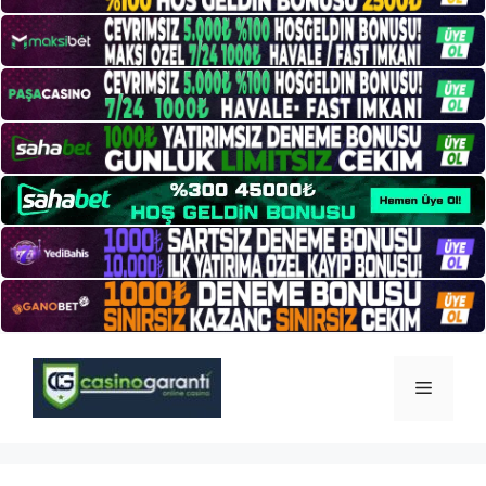
İçeriğe
atla
Menü