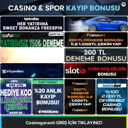
×
Casinogaranti GİRİŞ İÇİN TIKLAYINIZ!