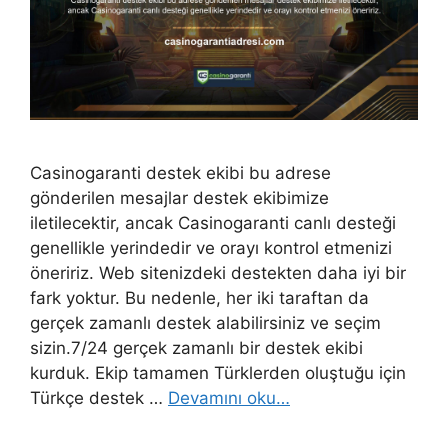
Casinogaranti destek ekibi bu adrese
gönderilen mesajlar destek ekibimize
iletilecektir, ancak Casinogaranti canlı desteği
genellikle yerindedir ve orayı kontrol etmenizi
öneririz. Web sitenizdeki destekten daha iyi bir
fark yoktur. Bu nedenle, her iki taraftan da
gerçek zamanlı destek alabilirsiniz ve seçim
sizin.7/24 gerçek zamanlı bir destek ekibi
kurduk. Ekip tamamen Türklerden oluştuğu için
Türkçe destek …
Devamını oku…