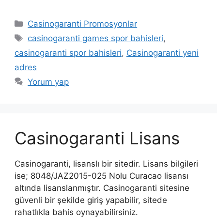
Kategoriler
Casinogaranti Promosyonlar
Etiketler
casinogaranti games spor bahisleri
,
casinogaranti spor bahisleri
,
Casinogaranti yeni
adres
Yorum yap
Casinogaranti Lisans
Casinogaranti, lisanslı bir sitedir. Lisans bilgileri
ise; 8048/JAZ2015-025 Nolu Curacao lisansı
altında lisanslanmıştır. Casinogaranti sitesine
güvenli bir şekilde giriş yapabilir, sitede
rahatlıkla bahis oynayabilirsiniz.