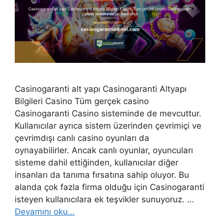
Casinogaranti alt yapı Casinogaranti Altyapı
Bilgileri Casino Tüm gerçek casino
Casinogaranti Casino sisteminde de mevcuttur.
Kullanıcılar ayrıca sistem üzerinden çevrimiçi ve
çevrimdışı canlı casino oyunları da
oynayabilirler. Ancak canlı oyunlar, oyuncuları
sisteme dahil ettiğinden, kullanıcılar diğer
insanları da tanıma fırsatına sahip oluyor. Bu
alanda çok fazla firma olduğu için Casinogaranti
isteyen kullanıcılara ek teşvikler sunuyoruz. …
Devamını oku…