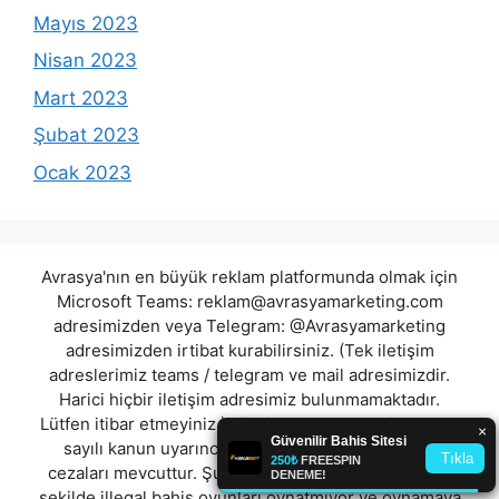
Mayıs 2023
Nisan 2023
Mart 2023
Şubat 2023
Ocak 2023
Avrasya'nın en büyük reklam platformunda olmak için
Microsoft Teams:
reklam@avrasyamarketing.com
adresimizden veya Telegram: @Avrasyamarketing
adresimizden irtibat kurabilirsiniz. (Tek iletişim
adreslerimiz teams / telegram ve mail adresimizdir.
Harici hiçbir iletişim adresimiz bulunmamaktadır.
Lütfen itibar etmeyiniz.) Türkiye yasalarına göre 7258
sayılı kanun uyarınca yasa dışı bahis oynamanın
cezaları mevcuttur. Şu an bulunduğunuz site hiç bir
şekilde illegal bahis oyunları oynatmıyor ve oynamaya