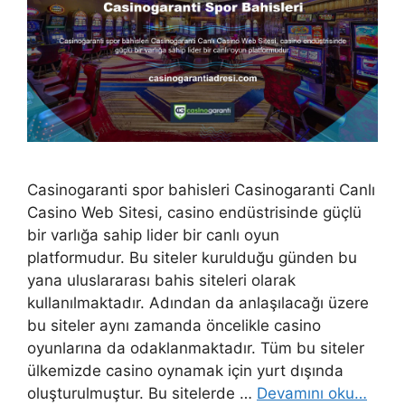
Casinogaranti spor bahisleri Casinogaranti Canlı
Casino Web Sitesi, casino endüstrisinde güçlü
bir varlığa sahip lider bir canlı oyun
platformudur. Bu siteler kurulduğu günden bu
yana uluslararası bahis siteleri olarak
kullanılmaktadır. Adından da anlaşılacağı üzere
bu siteler aynı zamanda öncelikle casino
oyunlarına da odaklanmaktadır. Tüm bu siteler
ülkemizde casino oynamak için yurt dışında
oluşturulmuştur. Bu sitelerde …
Devamını oku…