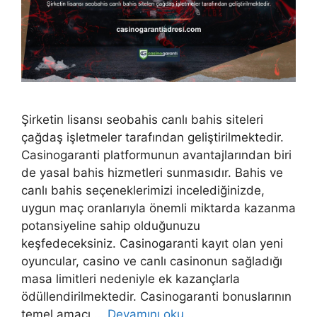
Şirketin lisansı seobahis canlı bahis siteleri
çağdaş işletmeler tarafından geliştirilmektedir.
Casinogaranti platformunun avantajlarından biri
de yasal bahis hizmetleri sunmasıdır. Bahis ve
canlı bahis seçeneklerimizi incelediğinizde,
uygun maç oranlarıyla önemli miktarda kazanma
potansiyeline sahip olduğunuzu
keşfedeceksiniz. Casinogaranti kayıt olan yeni
oyuncular, casino ve canlı casinonun sağladığı
masa limitleri nedeniyle ek kazançlarla
ödüllendirilmektedir. Casinogaranti bonuslarının
temel amacı …
Devamını oku…