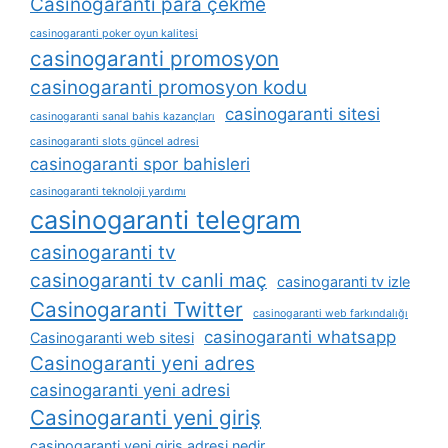
Casinogaranti para çekme
casinogaranti poker oyun kalitesi
casinogaranti promosyon
casinogaranti promosyon kodu
casinogaranti sitesi
casinogaranti sanal bahis kazançları
casinogaranti slots güncel adresi
casinogaranti spor bahisleri
casinogaranti teknoloji yardımı
casinogaranti telegram
casinogaranti tv
casinogaranti tv canli maç
casinogaranti tv izle
Casinogaranti Twitter
casinogaranti web farkındalığı
casinogaranti whatsapp
Casinogaranti web sitesi
Casinogaranti yeni adres
casinogaranti yeni adresi
Casinogaranti yeni giriş
casinogaranti yeni giriş adresi nedir