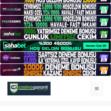
İçeriğe
atla
Menü