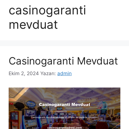
casinogaranti
mevduat
Casinogaranti Mevduat
Ekim 2, 2024
Yazarı:
admin