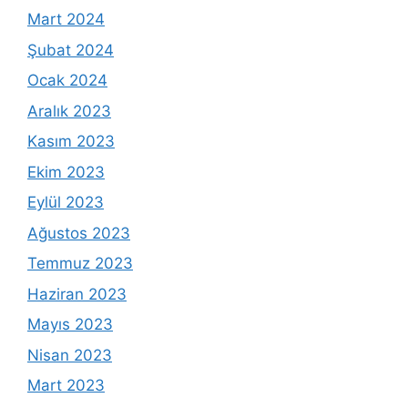
Mart 2024
Şubat 2024
Ocak 2024
Aralık 2023
Kasım 2023
Ekim 2023
Eylül 2023
Ağustos 2023
Temmuz 2023
Haziran 2023
Mayıs 2023
Nisan 2023
Mart 2023