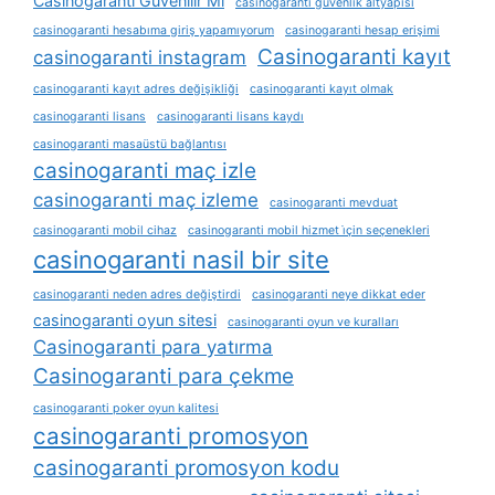
Casinogaranti Güvenilir Mi
casinogaranti güvenlik altyapısı
casinogaranti hesabıma giriş yapamıyorum
casinogaranti hesap erişimi
Casinogaranti kayıt
casinogaranti instagram
casinogaranti kayıt adres değişikliği
casinogaranti kayıt olmak
casinogaranti lisans
casinogaranti lisans kaydı
casinogaranti masaüstü bağlantısı
casinogaranti maç izle
casinogaranti maç izleme
casinogaranti mevduat
casinogaranti mobil cihaz
casinogaranti mobil hizmet i̇çin seçenekleri
casinogaranti nasil bir site
casinogaranti neden adres değiştirdi
casinogaranti neye dikkat eder
casinogaranti oyun sitesi
casinogaranti oyun ve kuralları
Casinogaranti para yatırma
Casinogaranti para çekme
casinogaranti poker oyun kalitesi
casinogaranti promosyon
casinogaranti promosyon kodu