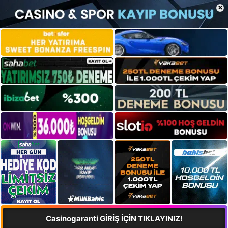
×
Casinogaranti GİRİŞ İÇİN TIKLAYINIZ!