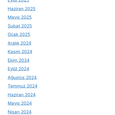
Eylül 2025
Haziran 2025
Mayıs 2025
Şubat 2025
Ocak 2025
Aralık 2024
Kasım 2024
Ekim 2024
Eylül 2024
Ağustos 2024
Temmuz 2024
Haziran 2024
Mayıs 2024
Nisan 2024