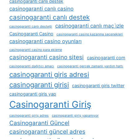
casinogaranti canli destek
casinogaranti canlı casino
casinogaranti canlı destek
casinogaranti canlı maç i̇zle
casinogaranti canlı desteği
Casinogaranti Casino
casinogaranti casino kazanma seçenekleri
casinogaranti casino oyunları
casinogaranti casino para ekleme
casinogaranti casino sitesi
casinogaranti com
casinogaranti dağıtıcı amacı
casinogaranti gerçek zamanlı yardım hattı
casinogaranti giris adresi
casinogaranti girisi
casinogaranti giris twitter
casinogaranti giris yap
Casinogaranti Giriş
casinogaranti giriş adres
casinogaranti giriş yapamıyor
Casinogaranti Güncel
casinogaranti güncel adres