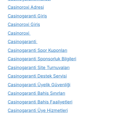
Casinoroxi Adresi
Casinogaranti Giriş
Casinoroxi Giriş
Casinoroxi
Casinogaranti
Casinogaranti Spor Kuponları
Casinogaranti Sponsorluk Bilgileri
Casinogaranti Site Turnuvaları
Casinogaranti Destek Servisi
Casinogaranti Üyelik Güvenliği
Casinogaranti Bahis Sınırları
Casinogaranti Bahis Faaliyetleri
Casinogaranti Üye Hizmetleri