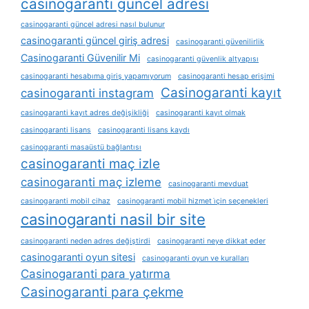
casinogaranti güncel adresi
casinogaranti güncel adresi nasıl bulunur
casinogaranti güncel giriş adresi
casinogaranti güvenilirlik
Casinogaranti Güvenilir Mi
casinogaranti güvenlik altyapısı
casinogaranti hesabıma giriş yapamıyorum
casinogaranti hesap erişimi
Casinogaranti kayıt
casinogaranti instagram
casinogaranti kayıt adres değişikliği
casinogaranti kayıt olmak
casinogaranti lisans
casinogaranti lisans kaydı
casinogaranti masaüstü bağlantısı
casinogaranti maç izle
casinogaranti maç izleme
casinogaranti mevduat
casinogaranti mobil cihaz
casinogaranti mobil hizmet i̇çin seçenekleri
casinogaranti nasil bir site
casinogaranti neden adres değiştirdi
casinogaranti neye dikkat eder
casinogaranti oyun sitesi
casinogaranti oyun ve kuralları
Casinogaranti para yatırma
Casinogaranti para çekme