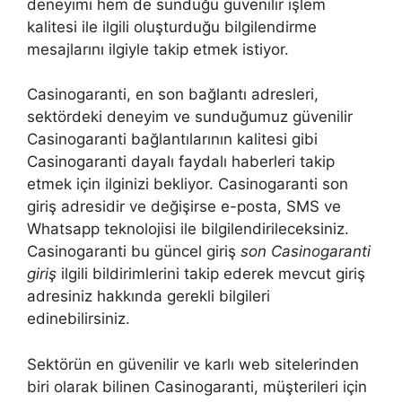
deneyimi hem de sunduğu güvenilir işlem
kalitesi ile ilgili oluşturduğu bilgilendirme
mesajlarını ilgiyle takip etmek istiyor.
Casinogaranti, en son bağlantı adresleri,
sektördeki deneyim ve sunduğumuz güvenilir
Casinogaranti bağlantılarının kalitesi gibi
Casinogaranti dayalı faydalı haberleri takip
etmek için ilginizi bekliyor. Casinogaranti son
giriş adresidir ve değişirse e-posta, SMS ve
Whatsapp teknolojisi ile bilgilendirileceksiniz.
Casinogaranti bu güncel giriş
son Casinogaranti
giriş
ilgili bildirimlerini takip ederek mevcut giriş
adresiniz hakkında gerekli bilgileri
edinebilirsiniz.
Sektörün en güvenilir ve karlı web sitelerinden
biri olarak bilinen Casinogaranti, müşterileri için