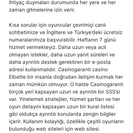
ihtiyaç duymaları durumunda her yere ve her
zaman gitmelerine izin verir.
Kısa sorular için oyuncular çevrimiçi canlı
sohbetimize ve İngiltere ve Türkiye’deki ücretsiz
numaralarımıza başvurabilir. Haftanın 7 günü
hizmet vermekteyiz. Daha uzun veya acil
olmayan istekler, daha uzun yanıt süreleri ve
daha ayrıntılı destek gerektiren bir e-posta
adresi kullanmalıdır.
Casinogaranti casino
Elbette bir insanla doğrudan iletişim kurmak her
zaman mümkün olmuyor. O halde Casinogaranti
birçok yeri kapsayan uzun ve ayrıntılı bir SSS’si
var. Yinelemeli stratejiler, hizmet şartları ve her
oyun detayını kapsayan uzun bir kural listesi
gibi oldukça ayrıntılı konularda zengin bilgiler
içerir. Kullanım kolaylığı, özellikle çeşitli oyunların
bulunduğu web siteleri için web sitesi