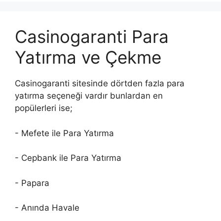
Casinogaranti Para
Yatırma ve Çekme
Casinogaranti sitesinde dörtden fazla para
yatırma seçeneği vardır bunlardan en
popülerleri ise;
- Mefete ile Para Yatırma
- Cepbank ile Para Yatırma
- Papara
- Anında Havale