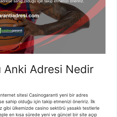
 Anki Adresi Nedir
internet sitesi Casinogaranti yeni bir adres
e sahip olduğu için takip etmenizi öneririz. İlk
z gibi ülkemizde casino sektörü yasaklı testlerle
beple en kısa sürede yeni ve güncel bir site açıp