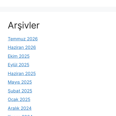
Arşivler
Temmuz 2026
Haziran 2026
Ekim 2025
Eylül 2025
Haziran 2025
Mayıs 2025
Şubat 2025
Ocak 2025
Aralık 2024