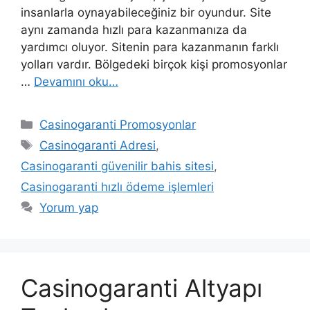
insanlarla oynayabileceğiniz bir oyundur. Site
aynı zamanda hızlı para kazanmanıza da
yardımcı oluyor. Sitenin para kazanmanın farklı
yolları vardır. Bölgedeki birçok kişi promosyonlar
…
Devamını oku…
Kategoriler
Casinogaranti Promosyonlar
Etiketler
Casinogaranti Adresi
,
Casinogaranti güvenilir bahis sitesi
,
Casinogaranti hızlı ödeme işlemleri
Yorum yap
Casinogaranti Altyapı