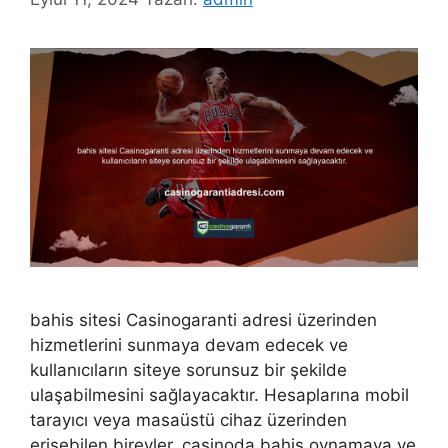
bahis sitesi Casinogaranti adresi üzerinden
hizmetlerini sunmaya devam edecek ve
kullanıcıların siteye sorunsuz bir şekilde
ulaşabilmesini sağlayacaktır. Hesaplarına mobil
tarayıcı veya masaüstü cihaz üzerinden
erişebilen bireyler, casinoda bahis oynamaya ve