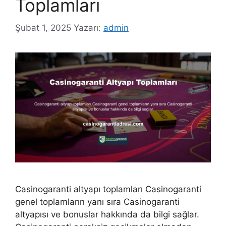
Toplamları
Şubat 1, 2025
Yazarı:
admin
Casinogaranti altyapı toplamları Casinogaranti
genel toplamların yanı sıra Casinogaranti
altyapısı ve bonuslar hakkında da bilgi sağlar.