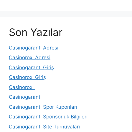
Son Yazılar
Casinogaranti Adresi
Casinoroxi Adresi
Casinogaranti Giriş
Casinoroxi Giriş
Casinoroxi
Casinogaranti
Casinogaranti Spor Kuponları
Casinogaranti Sponsorluk Bilgileri
Casinogaranti Site Turnuvaları