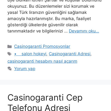
üye olurken lütfen Şartlar ve Koşullar bölümünü
okuyunuz. Bu düzenlemeler sizi korumak ve
yasal Türk liranızın güvenliğini sağlamak
amacıyla hazırlanmıştır. Bu marka, faaliyet
gösterdiği ülkelerde güvenilir olarak
tanınmaktadır ve bilgilerinizi …
Devamını oku…
Kategoriler
Casinogaranti Promosyonlar
Etiketler
• salon hokeyi
,
Casinogaranti Adresi
,
casinogaranti hesabını nasıl açarım
Yorum yap
Casinogaranti Cep
Telefonu Adresi