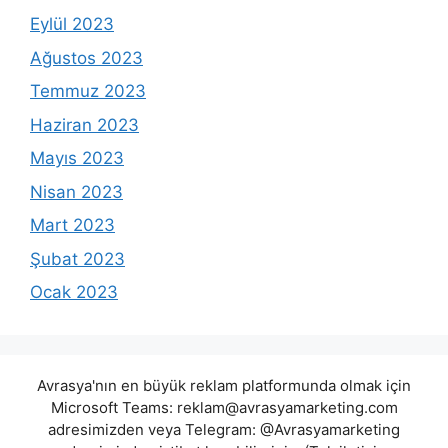
Eylül 2023
Ağustos 2023
Temmuz 2023
Haziran 2023
Mayıs 2023
Nisan 2023
Mart 2023
Şubat 2023
Ocak 2023
Avrasya'nın en büyük reklam platformunda olmak için
Microsoft Teams:
reklam@avrasyamarketing.com
adresimizden veya Telegram: @Avrasyamarketing