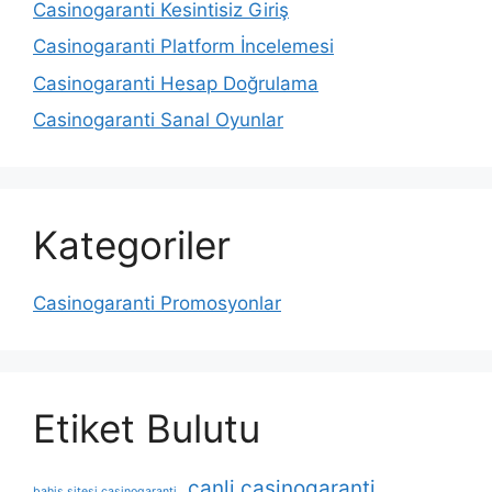
Casinogaranti Kesintisiz Giriş
Casinogaranti Platform İncelemesi
Casinogaranti Hesap Doğrulama
Casinogaranti Sanal Oyunlar
Kategoriler
Casinogaranti Promosyonlar
Etiket Bulutu
canli casinogaranti
bahis sitesi casinogaranti