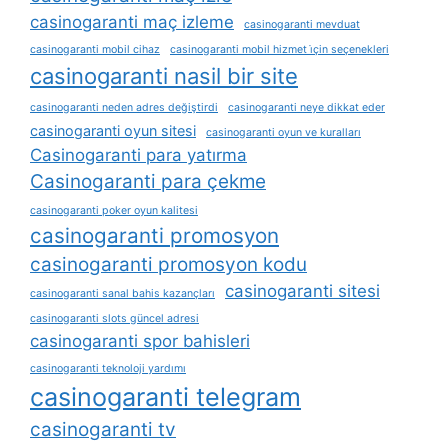
casinogaranti maç izleme
casinogaranti mevduat
casinogaranti mobil cihaz
casinogaranti mobil hizmet i̇çin seçenekleri
casinogaranti nasil bir site
casinogaranti neden adres değiştirdi
casinogaranti neye dikkat eder
casinogaranti oyun sitesi
casinogaranti oyun ve kuralları
Casinogaranti para yatırma
Casinogaranti para çekme
casinogaranti poker oyun kalitesi
casinogaranti promosyon
casinogaranti promosyon kodu
casinogaranti sitesi
casinogaranti sanal bahis kazançları
casinogaranti slots güncel adresi
casinogaranti spor bahisleri
casinogaranti teknoloji yardımı
casinogaranti telegram
casinogaranti tv