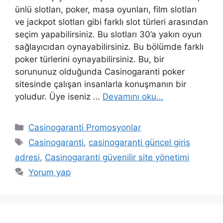
ünlü slotları, poker, masa oyunları, film slotları
ve jackpot slotları gibi farklı slot türleri arasından
seçim yapabilirsiniz. Bu slotları 30’a yakın oyun
sağlayıcıdan oynayabilirsiniz. Bu bölümde farklı
poker türlerini oynayabilirsiniz. Bu, bir
sorununuz olduğunda Casinogaranti poker
sitesinde çalışan insanlarla konuşmanın bir
yoludur. Üye iseniz …
Devamını oku…
Kategoriler
Casinogaranti Promosyonlar
Etiketler
Casinogaranti
,
casinogaranti güncel giriş
adresi
,
Casinogaranti güvenilir site yönetimi
Yorum yap