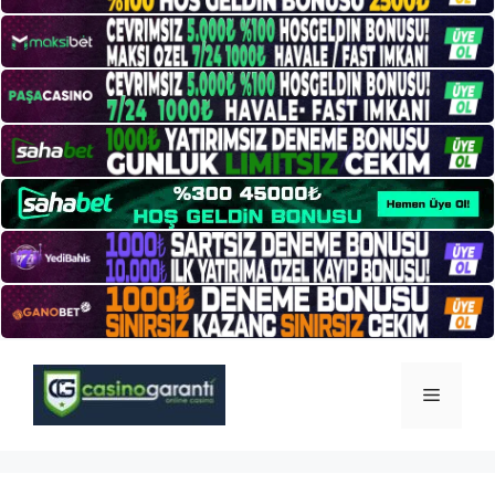
İçeriğe
atla
Menü