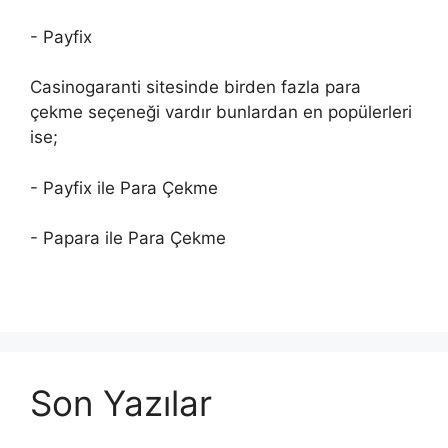
- Payfix
Casinogaranti sitesinde birden fazla para
çekme seçeneği vardır bunlardan en popülerleri
ise;
- Payfix ile Para Çekme
- Papara ile Para Çekme
Son Yazılar