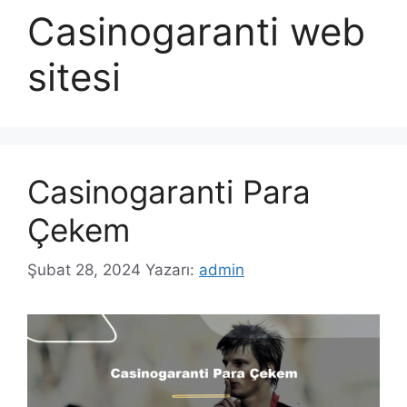
Casinogaranti web
sitesi
Casinogaranti Para
Çekem
Şubat 28, 2024
Yazarı:
admin