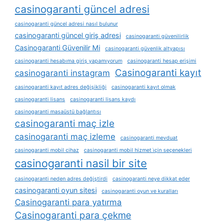
casinogaranti güncel adresi
casinogaranti güncel adresi nasıl bulunur
casinogaranti güncel giriş adresi
casinogaranti güvenilirlik
Casinogaranti Güvenilir Mi
casinogaranti güvenlik altyapısı
casinogaranti hesabıma giriş yapamıyorum
casinogaranti hesap erişimi
Casinogaranti kayıt
casinogaranti instagram
casinogaranti kayıt adres değişikliği
casinogaranti kayıt olmak
casinogaranti lisans
casinogaranti lisans kaydı
casinogaranti masaüstü bağlantısı
casinogaranti maç izle
casinogaranti maç izleme
casinogaranti mevduat
casinogaranti mobil cihaz
casinogaranti mobil hizmet i̇çin seçenekleri
casinogaranti nasil bir site
casinogaranti neden adres değiştirdi
casinogaranti neye dikkat eder
casinogaranti oyun sitesi
casinogaranti oyun ve kuralları
Casinogaranti para yatırma
Casinogaranti para çekme