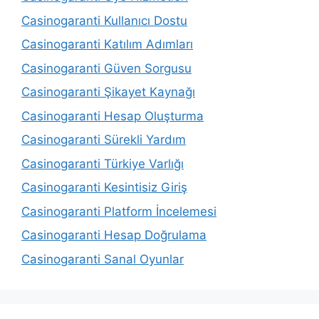
Casinogaranti Kullanıcı Dostu
Casinogaranti Katılım Adımları
Casinogaranti Güven Sorgusu
Casinogaranti Şikayet Kaynağı
Casinogaranti Hesap Oluşturma
Casinogaranti Sürekli Yardım
Casinogaranti Türkiye Varlığı
Casinogaranti Kesintisiz Giriş
Casinogaranti Platform İncelemesi
Casinogaranti Hesap Doğrulama
Casinogaranti Sanal Oyunlar