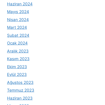
Haziran 2024
Mayıs 2024
Nisan 2024
Mart 2024
Şubat 2024
Ocak 2024
Aralık 2023
Kasım 2023
Ekim 2023
Eylül 2023
Ağustos 2023
Temmuz 2023
Haziran 2023