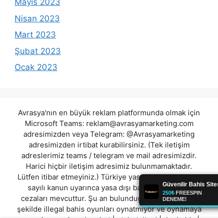
Mayıs 2023
Nisan 2023
Mart 2023
Şubat 2023
Ocak 2023
Avrasya'nın en büyük reklam platformunda olmak için
Microsoft Teams:
reklam@avrasyamarketing.com
adresimizden veya Telegram: @Avrasyamarketing
adresimizden irtibat kurabilirsiniz. (Tek iletişim
adreslerimiz teams / telegram ve mail adresimizdir.
Harici hiçbir iletişim adresimiz bulunmamaktadır.
Lütfen itibar etmeyiniz.) Türkiye yasalarına göre 7258
sayılı kanun uyarınca yasa dışı bahis oynamanın
cezaları mevcuttur. Şu an bulunduğunuz site hiç bir
şekilde illegal bahis oyunları oynatmıyor ve oynamaya