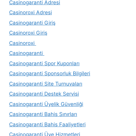
Casinogaranti Adresi
Casinoroxi Adresi
Casinogaranti Giriş
Casinoroxi Giriş
Casinoroxi
Casinogaranti
Casinogaranti Spor Kuponları
Casinogaranti Sponsorluk Bilgileri
Casinogaranti Site Turnuvaları
Casinogaranti Destek Servisi
Casinogaranti Üyelik Güvenliği
Casinogaranti Bahis Sınırları
Casinogaranti Bahis Faaliyetleri
Casinogaranti Üye Hizmetleri