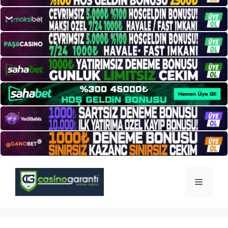
İçeriğe
atla
Menü