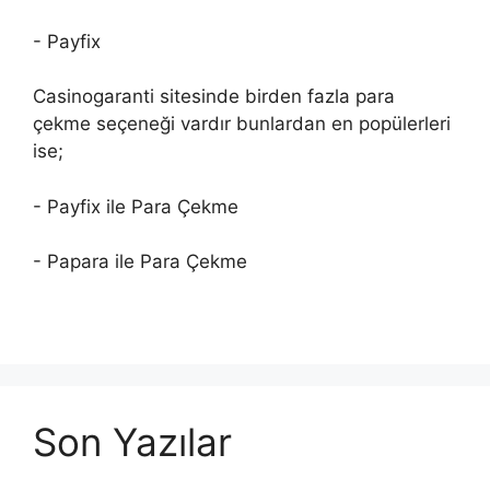
- Payfix
Casinogaranti sitesinde birden fazla para
çekme seçeneği vardır bunlardan en popülerleri
ise;
- Payfix ile Para Çekme
- Papara ile Para Çekme
Son Yazılar