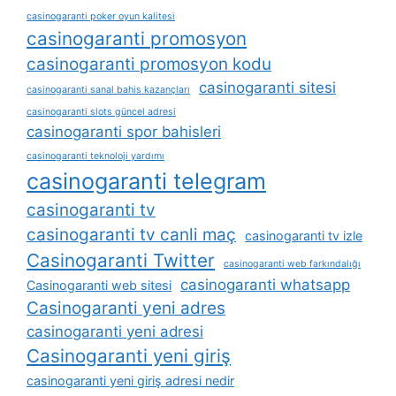
casinogaranti poker oyun kalitesi
casinogaranti promosyon
casinogaranti promosyon kodu
casinogaranti sitesi
casinogaranti sanal bahis kazançları
casinogaranti slots güncel adresi
casinogaranti spor bahisleri
casinogaranti teknoloji yardımı
casinogaranti telegram
casinogaranti tv
casinogaranti tv canli maç
casinogaranti tv izle
Casinogaranti Twitter
casinogaranti web farkındalığı
casinogaranti whatsapp
Casinogaranti web sitesi
Casinogaranti yeni adres
casinogaranti yeni adresi
Casinogaranti yeni giriş
casinogaranti yeni giriş adresi nedir