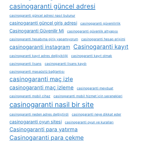
casinogaranti güncel adresi
casinogaranti güncel adresi nasıl bulunur
casinogaranti güncel giriş adresi
casinogaranti güvenilirlik
Casinogaranti Güvenilir Mi
casinogaranti güvenlik altyapısı
casinogaranti hesabıma giriş yapamıyorum
casinogaranti hesap erişimi
Casinogaranti kayıt
casinogaranti instagram
casinogaranti kayıt adres değişikliği
casinogaranti kayıt olmak
casinogaranti lisans
casinogaranti lisans kaydı
casinogaranti masaüstü bağlantısı
casinogaranti maç izle
casinogaranti maç izleme
casinogaranti mevduat
casinogaranti mobil cihaz
casinogaranti mobil hizmet i̇çin seçenekleri
casinogaranti nasil bir site
casinogaranti neden adres değiştirdi
casinogaranti neye dikkat eder
casinogaranti oyun sitesi
casinogaranti oyun ve kuralları
Casinogaranti para yatırma
Casinogaranti para çekme