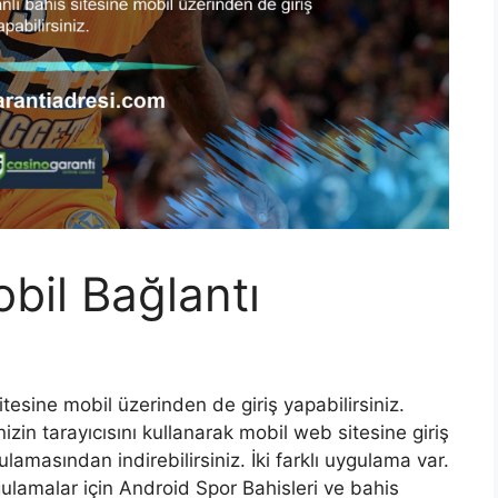
bil Bağlantı
tesine mobil üzerinden de giriş yapabilirsiniz.
izin tarayıcısını kullanarak mobil web sitesine giriş
lamasından indirebilirsiniz. İki farklı uygulama var.
ulamalar için Android Spor Bahisleri ve bahis