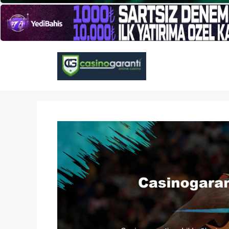
İçeriğe
atla