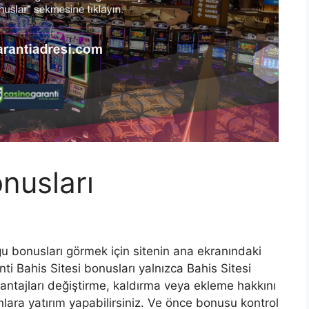
nusları
 bonusları görmek için sitenin ana ekranındaki
ti Bahis Sitesi bonusları yalnızca Bahis Sitesi
antajları değiştirme, kaldırma veya ekleme hakkını
anlara yatırım yapabilirsiniz. Ve önce bonusu kontrol