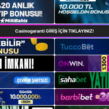
Casinogaranti GİRİŞ İÇİN TIKLAYINIZ!