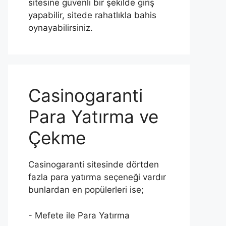
sitesine güvenli bir şekilde giriş
yapabilir, sitede rahatlıkla bahis
oynayabilirsiniz.
Casinogaranti
Para Yatırma ve
Çekme
Casinogaranti sitesinde dörtden
fazla para yatırma seçeneği vardır
bunlardan en popülerleri ise;
- Mefete ile Para Yatırma