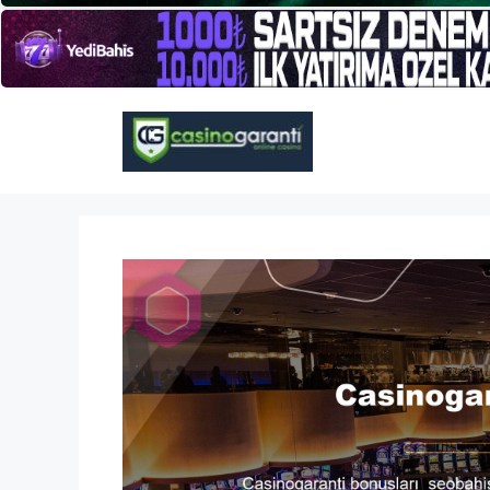
İçeriğe
atla