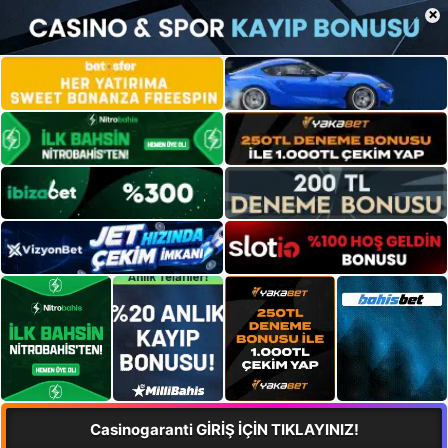
×
Casinogaranti GİRİŞ İÇİN TIKLAYINIZ!