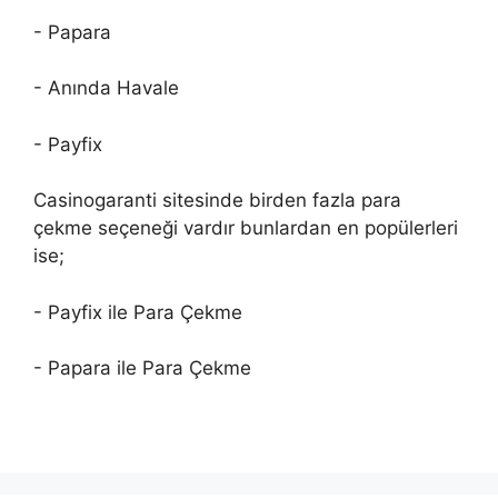
- Papara
- Anında Havale
- Payfix
Casinogaranti sitesinde birden fazla para
çekme seçeneği vardır bunlardan en popülerleri
ise;
- Payfix ile Para Çekme
- Papara ile Para Çekme