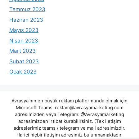
Temmuz 2023
Haziran 2023
Mayıs 2023
Nisan 2023
Mart 2023
Şubat 2023
Ocak 2023
Avrasya'nın en büyük reklam platformunda olmak için
Microsoft Teams:
reklam@avrasyamarketing.com
adresimizden veya Telegram: @Avrasyamarketing
adresimizden irtibat kurabilirsiniz. (Tek iletişim
adreslerimiz teams / telegram ve mail adresimizdir.
Harici hiçbir iletişim adresimiz bulunmamaktadır.