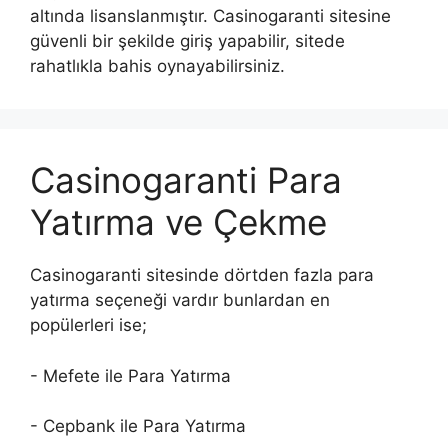
altında lisanslanmıştır. Casinogaranti sitesine
güvenli bir şekilde giriş yapabilir, sitede
rahatlıkla bahis oynayabilirsiniz.
Casinogaranti Para
Yatırma ve Çekme
Casinogaranti sitesinde dörtden fazla para
yatırma seçeneği vardır bunlardan en
popülerleri ise;
- Mefete ile Para Yatırma
- Cepbank ile Para Yatırma