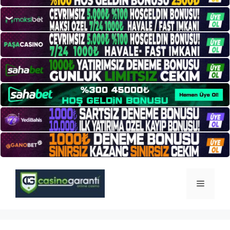
İçeriğe
atla
Menü