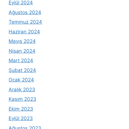
Eylül 2024
Ağustos 2024
Temmuz 2024
Haziran 2024
Mayıs 2024
Nisan 2024
Mart 2024
Şubat 2024
Ocak 2024
Aralık 2023
Kasım 2023
Ekim 2023
Eylül 2023
Ağustos 2023