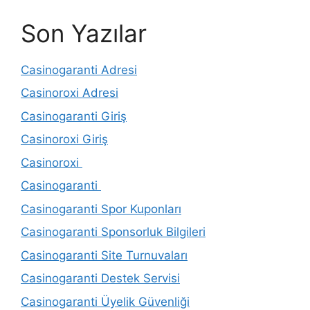
Son Yazılar
Casinogaranti Adresi
Casinoroxi Adresi
Casinogaranti Giriş
Casinoroxi Giriş
Casinoroxi
Casinogaranti
Casinogaranti Spor Kuponları
Casinogaranti Sponsorluk Bilgileri
Casinogaranti Site Turnuvaları
Casinogaranti Destek Servisi
Casinogaranti Üyelik Güvenliği