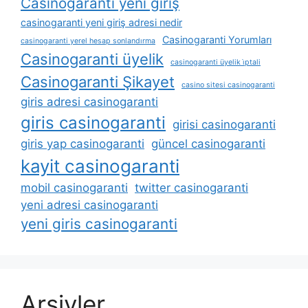
Casinogaranti yeni giriş
casinogaranti yeni giriş adresi nedir
Casinogaranti Yorumları
casinogaranti yerel hesap sonlandırma
Casinogaranti üyelik
casinogaranti üyelik i̇ptali
Casinogaranti Şikayet
casino sitesi casinogaranti
giris adresi casinogaranti
giris casinogaranti
girisi casinogaranti
giris yap casinogaranti
güncel casinogaranti
kayit casinogaranti
mobil casinogaranti
twitter casinogaranti
yeni adresi casinogaranti
yeni giris casinogaranti
Arşivler