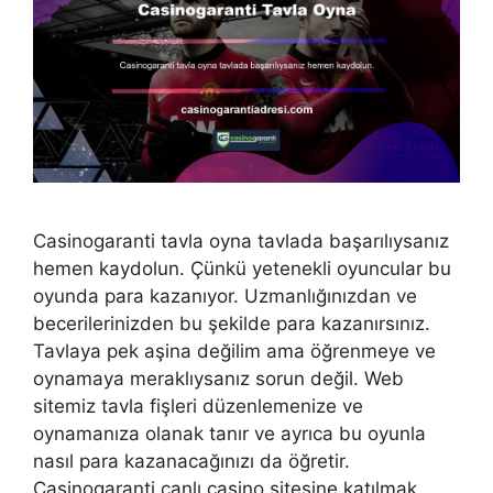
Casinogaranti tavla oyna tavlada başarılıysanız
hemen kaydolun. Çünkü yetenekli oyuncular bu
oyunda para kazanıyor. Uzmanlığınızdan ve
becerilerinizden bu şekilde para kazanırsınız.
Tavlaya pek aşina değilim ama öğrenmeye ve
oynamaya meraklıysanız sorun değil. Web
sitemiz tavla fişleri düzenlemenize ve
oynamanıza olanak tanır ve ayrıca bu oyunla
nasıl para kazanacağınızı da öğretir.
Casinogaranti canlı casino sitesine katılmak …