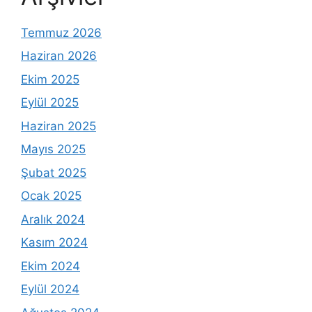
Temmuz 2026
Haziran 2026
Ekim 2025
Eylül 2025
Haziran 2025
Mayıs 2025
Şubat 2025
Ocak 2025
Aralık 2024
Kasım 2024
Ekim 2024
Eylül 2024