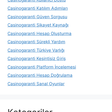
Casinogaranti Katılım Adımları
Casinogaranti Güven Sorgusu
Casinogaranti Şikayet Kaynağı
Casinogaranti Hesap Oluşturma
Casinogaranti Sürekli Yardım
Casinogaranti Türkiye Varlığı
Casinogaranti Kesintisiz Giriş
Casinogaranti Platform İncelemesi
Casinogaranti Hesap Doğrulama
Casinogaranti Sanal Oyunlar