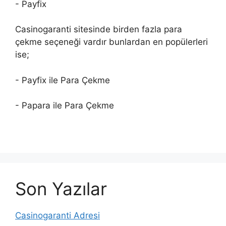
- Payfix
Casinogaranti sitesinde birden fazla para
çekme seçeneği vardır bunlardan en popülerleri
ise;
- Payfix ile Para Çekme
- Papara ile Para Çekme
Son Yazılar
Casinogaranti Adresi