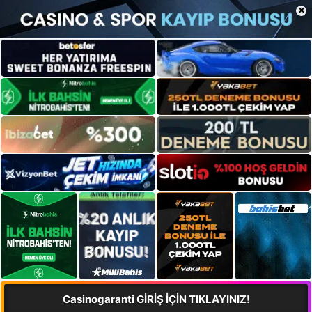
×
Casinogaranti GİRİŞ İÇİN TIKLAYINIZ!