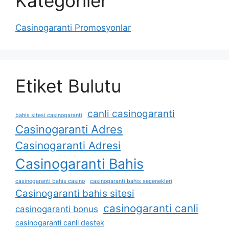
Kategoriler
Casinogaranti Promosyonlar
Etiket Bulutu
canli casinogaranti
bahis sitesi casinogaranti
Casinogaranti Adres
Casinogaranti Adresi
Casinogaranti Bahis
casinogaranti bahis casino
casinogaranti bahis seçenekleri
Casinogaranti bahis sitesi
casinogaranti canli
casinogaranti bonus
casinogaranti canli destek