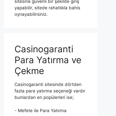
sitesine güvenli bir şekilde giriş
yapabilir, sitede rahatlıkla bahis
oynayabilirsiniz.
Casinogaranti
Para Yatırma ve
Çekme
Casinogaranti sitesinde dörtden
fazla para yatırma seçeneği vardır
bunlardan en popülerleri ise;
- Mefete ile Para Yatırma