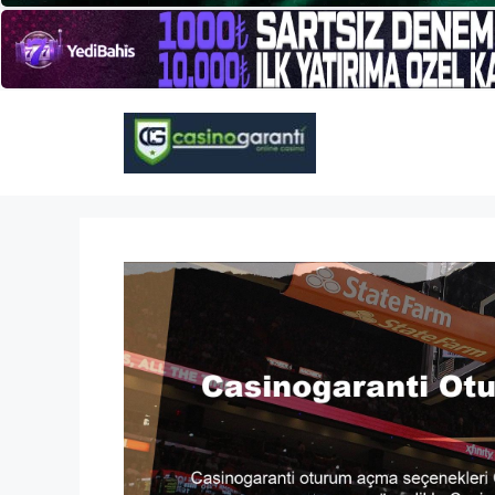
İçeriğe
atla