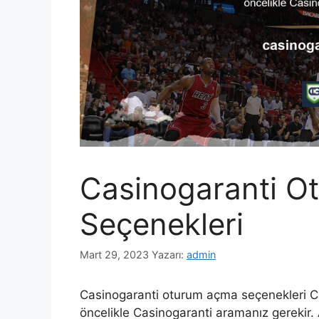
Casinogaranti 
Seçenekleri
Mart 29, 2023
Yazarı:
admin
Casinogaranti oturum açma seçenekleri C
öncelikle Casinogaranti aramanız gerekir.