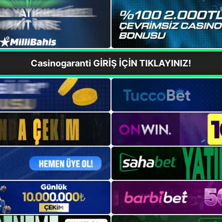
Casinogaranti GİRİŞ İÇİN TIKLAYINIZ!