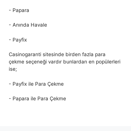
- Papara
- Anında Havale
- Payfix
Casinogaranti sitesinde birden fazla para
çekme seçeneği vardır bunlardan en popülerleri
ise;
- Payfix ile Para Çekme
- Papara ile Para Çekme