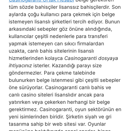
tüm sözde bahisçiler lisanssız bahisçilerdir. Son
aylarda çoğu kullanıcı para çekmek için belge
istemeyen lisanslı şirketleri tercih ediyor. Bunun
arkasındaki sebepler göz önüne alındığında,
kullanıcılar çeşitli nedenlerle para transferi
yapmak istemeyen can sıkıcı firmalardan
uzakta, canlı bahis sitelerinin lisanslı
hizmetlerinden kolayca
Casinogaranti dosyaya
ihtiyacınız
isterler. Kazandığı parayı size
göndermezler. Para çekme talebinde
bulunurken belge istenmesi gibi çeşitli sebepler
öne sürüyorlar. Casinogaranti canlı bahis ve
canlı casino siteleri lisanslıdır ancak para
yatırırken veya çekerken herhangi bir belge
gerektirmez. Casinogaranti, oyun sektörünün en
yeni isimlerinden biridir. Şirketin siyah ve gri
tasarıma sahip bir web sitesi var. Oyunlar