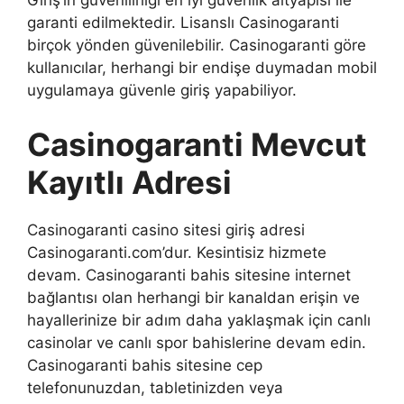
Giriş’in güvenilirliği en iyi güvenlik altyapısı ile
garanti edilmektedir. Lisanslı Casinogaranti
birçok yönden güvenilebilir. Casinogaranti göre
kullanıcılar, herhangi bir endişe duymadan mobil
uygulamaya güvenle giriş yapabiliyor.
Casinogaranti Mevcut
Kayıtlı Adresi
Casinogaranti casino sitesi giriş adresi
Casinogaranti.com’dur. Kesintisiz hizmete
devam. Casinogaranti bahis sitesine internet
bağlantısı olan herhangi bir kanaldan erişin ve
hayallerinize bir adım daha yaklaşmak için canlı
casinolar ve canlı spor bahislerine devam edin.
Casinogaranti bahis sitesine cep
telefonunuzdan, tabletinizden veya