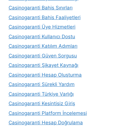
Casinogaranti Bahis Sınırları
Casinogaranti Bahis Faaliyetleri
Casinogaranti Üye Hizmetleri
Casinogaranti Kullanıcı Dostu
Casinogaranti Katılım Adımları
Casinogaranti Güven Sorgusu
Casinogaranti Şikayet Kaynağı
Casinogaranti Hesap Oluşturma
Casinogaranti Sürekli Yardım
Casinogaranti Türkiye Varlığı
Casinogaranti Kesintisiz Giriş
Casinogaranti Platform İncelemesi
Casinogaranti Hesap Doğrulama