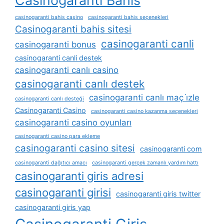
casinogaranti bahis casino
casinogaranti bahis seçenekleri
Casinogaranti bahis sitesi
casinogaranti canli
casinogaranti bonus
casinogaranti canli destek
casinogaranti canlı casino
casinogaranti canlı destek
casinogaranti canlı maç i̇zle
casinogaranti canlı desteği
Casinogaranti Casino
casinogaranti casino kazanma seçenekleri
casinogaranti casino oyunları
casinogaranti casino para ekleme
casinogaranti casino sitesi
casinogaranti com
casinogaranti dağıtıcı amacı
casinogaranti gerçek zamanlı yardım hattı
casinogaranti giris adresi
casinogaranti girisi
casinogaranti giris twitter
casinogaranti giris yap