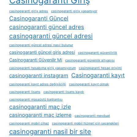
Casinogaranti Giriş
casinogaranti giriş adres
casinogaranti giriş yapamıyor
Casinogaranti Güncel
casinogaranti güncel adres
casinogaranti güncel adresi
casinogaranti güncel adresi nasıl bulunur
casinogaranti güncel giriş adresi
casinogaranti güvenilirlik
Casinogaranti Güvenilir Mi
casinogaranti güvenlik altyapısı
casinogaranti hesabıma giriş yapamıyorum
casinogaranti hesap erişimi
Casinogaranti kayıt
casinogaranti instagram
casinogaranti kayıt adres değişikliği
casinogaranti kayıt olmak
casinogaranti lisans
casinogaranti lisans kaydı
casinogaranti masaüstü bağlantısı
casinogaranti maç izle
casinogaranti maç izleme
casinogaranti mevduat
casinogaranti mobil cihaz
casinogaranti mobil hizmet i̇çin seçenekleri
casinogaranti nasil bir site