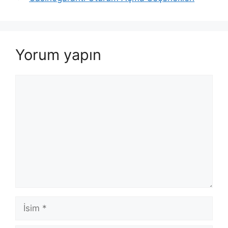
Yorum yapın
Yorum
İsim