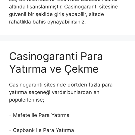
altında lisanslanmıştır. Casinogaranti sitesine
güvenli bir şekilde giriş yapabilir, sitede
rahatlıkla bahis oynayabilirsiniz.
Casinogaranti Para
Yatırma ve Çekme
Casinogaranti sitesinde dörtden fazla para
yatırma seçeneği vardır bunlardan en
popülerleri ise;
- Mefete ile Para Yatırma
- Cepbank ile Para Yatırma