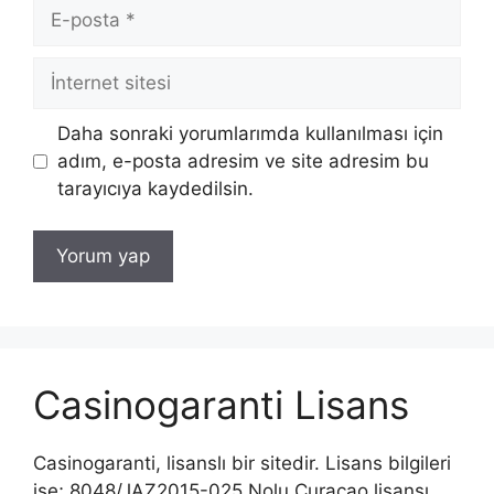
E-
posta
İnternet
sitesi
Daha sonraki yorumlarımda kullanılması için
adım, e-posta adresim ve site adresim bu
tarayıcıya kaydedilsin.
Casinogaranti Lisans
Casinogaranti, lisanslı bir sitedir. Lisans bilgileri
ise; 8048/JAZ2015-025 Nolu Curacao lisansı