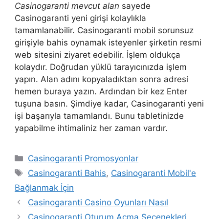
Casinogaranti mevcut alan
sayede
Casinogaranti yeni girişi kolaylıkla
tamamlanabilir. Casinogaranti mobil sorunsuz
girişiyle bahis oynamak isteyenler şirketin resmi
web sitesini ziyaret edebilir. İşlem oldukça
kolaydır. Doğrudan yüklü tarayıcınızda işlem
yapın. Alan adını kopyaladıktan sonra adresi
hemen buraya yazın. Ardından bir kez Enter
tuşuna basın. Şimdiye kadar, Casinogaranti yeni
işi başarıyla tamamlandı. Bunu tabletinizde
yapabilme ihtimaliniz her zaman vardır.
Kategoriler
Casinogaranti Promosyonlar
Etiketler
Casinogaranti Bahis
,
Casinogaranti Mobil'e
Bağlanmak İçin
Casinogaranti Casino Oyunları Nasıl
Casinogaranti Oturum Açma Seçenekleri