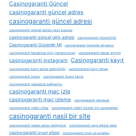
Casinogaranti Güncel
casinogaranti güncel adres
casinogaranti güncel adresi
casinogaranti güncel adresi nasıl bulunur
casinogaranti güncel giriş adresi
casinogaranti güvenilirlik
Casinogaranti Güvenilir Mi
casinogaranti güvenlik altyapısı
casinogaranti hesabıma giriş yapamıyorum
casinogaranti hesap erişimi
Casinogaranti kayıt
casinogaranti instagram
casinogaranti kayıt adres değişikliği
casinogaranti kayıt olmak
casinogaranti lisans
casinogaranti lisans kaydı
casinogaranti masaüstü bağlantısı
casinogaranti maç izle
casinogaranti maç izleme
casinogaranti mevduat
casinogaranti mobil cihaz
casinogaranti mobil hizmet i̇çin seçenekleri
casinogaranti nasil bir site
casinogaranti neden adres değiştirdi
casinogaranti neye dikkat eder
casinogaranti oyun sitesi
casinogaranti oyun ve kuralları