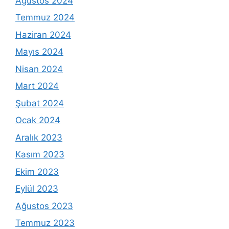
Ağustos 2024
Temmuz 2024
Haziran 2024
Mayıs 2024
Nisan 2024
Mart 2024
Şubat 2024
Ocak 2024
Aralık 2023
Kasım 2023
Ekim 2023
Eylül 2023
Ağustos 2023
Temmuz 2023