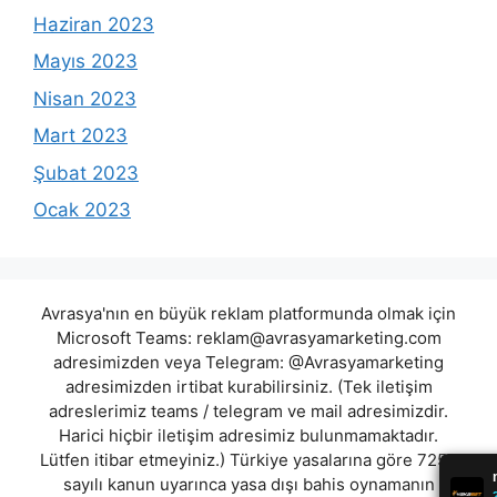
Haziran 2023
Mayıs 2023
Nisan 2023
Mart 2023
Şubat 2023
Ocak 2023
Avrasya'nın en büyük reklam platformunda olmak için
Microsoft Teams:
reklam@avrasyamarketing.com
adresimizden veya Telegram: @Avrasyamarketing
adresimizden irtibat kurabilirsiniz. (Tek iletişim
adreslerimiz teams / telegram ve mail adresimizdir.
Harici hiçbir iletişim adresimiz bulunmamaktadır.
Lütfen itibar etmeyiniz.) Türkiye yasalarına göre 7258
sayılı kanun uyarınca yasa dışı bahis oynamanın