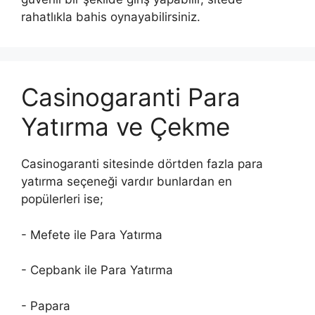
rahatlıkla bahis oynayabilirsiniz.
Casinogaranti Para
Yatırma ve Çekme
Casinogaranti sitesinde dörtden fazla para
yatırma seçeneği vardır bunlardan en
popülerleri ise;
- Mefete ile Para Yatırma
- Cepbank ile Para Yatırma
- Papara