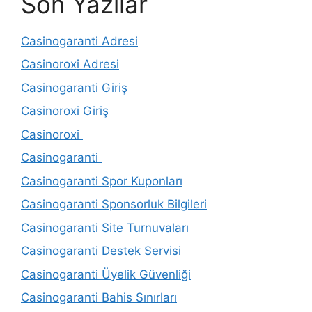
Son Yazılar
Casinogaranti Adresi
Casinoroxi Adresi
Casinogaranti Giriş
Casinoroxi Giriş
Casinoroxi
Casinogaranti
Casinogaranti Spor Kuponları
Casinogaranti Sponsorluk Bilgileri
Casinogaranti Site Turnuvaları
Casinogaranti Destek Servisi
Casinogaranti Üyelik Güvenliği
Casinogaranti Bahis Sınırları