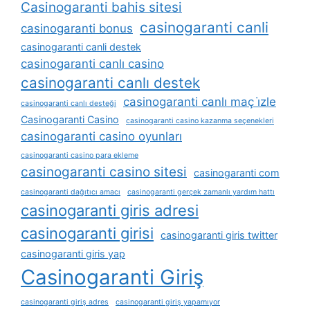
Casinogaranti bahis sitesi
casinogaranti canli
casinogaranti bonus
casinogaranti canli destek
casinogaranti canlı casino
casinogaranti canlı destek
casinogaranti canlı maç i̇zle
casinogaranti canlı desteği
Casinogaranti Casino
casinogaranti casino kazanma seçenekleri
casinogaranti casino oyunları
casinogaranti casino para ekleme
casinogaranti casino sitesi
casinogaranti com
casinogaranti dağıtıcı amacı
casinogaranti gerçek zamanlı yardım hattı
casinogaranti giris adresi
casinogaranti girisi
casinogaranti giris twitter
casinogaranti giris yap
Casinogaranti Giriş
casinogaranti giriş adres
casinogaranti giriş yapamıyor