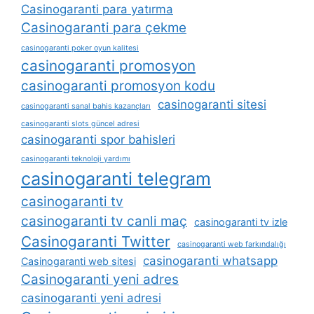
Casinogaranti para yatırma
Casinogaranti para çekme
casinogaranti poker oyun kalitesi
casinogaranti promosyon
casinogaranti promosyon kodu
casinogaranti sitesi
casinogaranti sanal bahis kazançları
casinogaranti slots güncel adresi
casinogaranti spor bahisleri
casinogaranti teknoloji yardımı
casinogaranti telegram
casinogaranti tv
casinogaranti tv canli maç
casinogaranti tv izle
Casinogaranti Twitter
casinogaranti web farkındalığı
casinogaranti whatsapp
Casinogaranti web sitesi
Casinogaranti yeni adres
casinogaranti yeni adresi