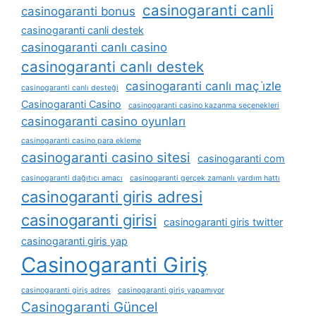
casinogaranti canli
casinogaranti bonus
casinogaranti canli destek
casinogaranti canlı casino
casinogaranti canlı destek
casinogaranti canlı maç i̇zle
casinogaranti canlı desteği
Casinogaranti Casino
casinogaranti casino kazanma seçenekleri
casinogaranti casino oyunları
casinogaranti casino para ekleme
casinogaranti casino sitesi
casinogaranti com
casinogaranti dağıtıcı amacı
casinogaranti gerçek zamanlı yardım hattı
casinogaranti giris adresi
casinogaranti girisi
casinogaranti giris twitter
casinogaranti giris yap
Casinogaranti Giriş
casinogaranti giriş adres
casinogaranti giriş yapamıyor
Casinogaranti Güncel