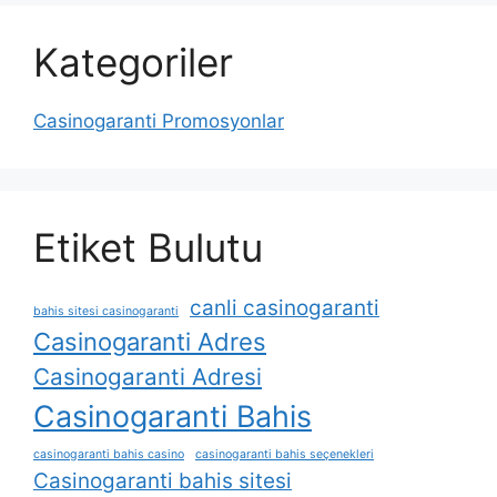
Kategoriler
Casinogaranti Promosyonlar
Etiket Bulutu
canli casinogaranti
bahis sitesi casinogaranti
Casinogaranti Adres
Casinogaranti Adresi
Casinogaranti Bahis
casinogaranti bahis casino
casinogaranti bahis seçenekleri
Casinogaranti bahis sitesi