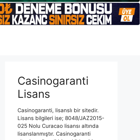
Casinogaranti
Lisans
Casinogaranti, lisanslı bir sitedir.
Lisans bilgileri ise; 8048/JAZ2015-
025 Nolu Curacao lisansı altında
lisanslanmıştır. Casinogaranti