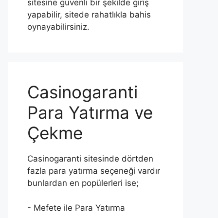
sitesine güvenli bir şekilde giriş
yapabilir, sitede rahatlıkla bahis
oynayabilirsiniz.
Casinogaranti
Para Yatırma ve
Çekme
Casinogaranti sitesinde dörtden
fazla para yatırma seçeneği vardır
bunlardan en popülerleri ise;
- Mefete ile Para Yatırma