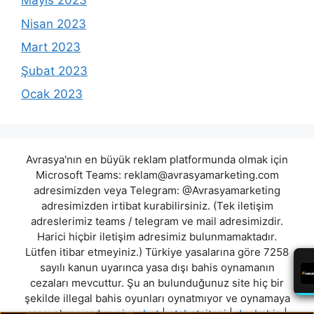
Mayıs 2023
Nisan 2023
Mart 2023
Şubat 2023
Ocak 2023
Avrasya'nın en büyük reklam platformunda olmak için
Microsoft Teams:
reklam@avrasyamarketing.com
adresimizden veya Telegram: @Avrasyamarketing
adresimizden irtibat kurabilirsiniz. (Tek iletişim
adreslerimiz teams / telegram ve mail adresimizdir.
Harici hiçbir iletişim adresimiz bulunmamaktadır.
Lütfen itibar etmeyiniz.) Türkiye yasalarına göre 7258
sayılı kanun uyarınca yasa dışı bahis oynamanın
cezaları mevcuttur. Şu an bulunduğunuz site hiç bir
şekilde illegal bahis oyunları oynatmıyor ve oynamaya
aracı olmuyordur.
piyonbet
|
etabetsitesi
|
duobahis
|