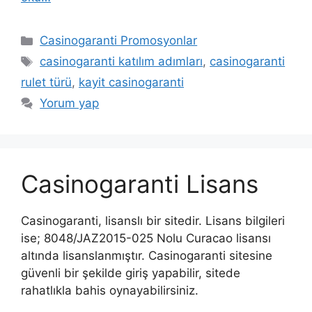
Kategoriler
Casinogaranti Promosyonlar
Etiketler
casinogaranti katılım adımları
,
casinogaranti
rulet türü
,
kayit casinogaranti
Yorum yap
Casinogaranti Lisans
Casinogaranti, lisanslı bir sitedir. Lisans bilgileri
ise; 8048/JAZ2015-025 Nolu Curacao lisansı
altında lisanslanmıştır. Casinogaranti sitesine
güvenli bir şekilde giriş yapabilir, sitede
rahatlıkla bahis oynayabilirsiniz.