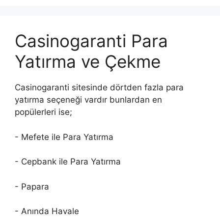
Casinogaranti Para
Yatırma ve Çekme
Casinogaranti sitesinde dörtden fazla para
yatırma seçeneği vardır bunlardan en
popülerleri ise;
- Mefete ile Para Yatırma
- Cepbank ile Para Yatırma
- Papara
- Anında Havale