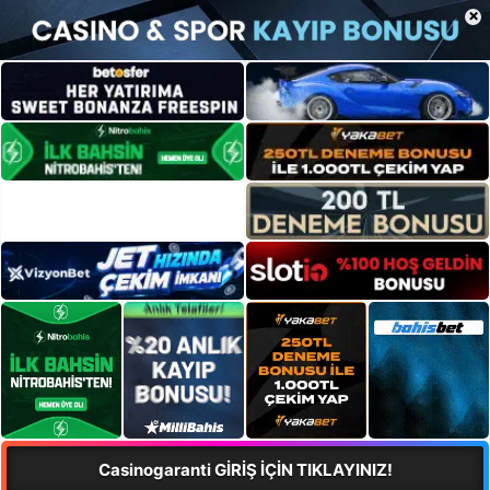
×
Casinogaranti GİRİŞ İÇİN TIKLAYINIZ!