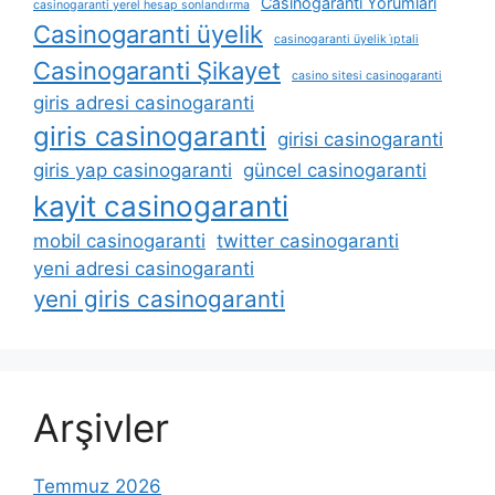
Casinogaranti Yorumları
casinogaranti yerel hesap sonlandırma
Casinogaranti üyelik
casinogaranti üyelik i̇ptali
Casinogaranti Şikayet
casino sitesi casinogaranti
giris adresi casinogaranti
giris casinogaranti
girisi casinogaranti
giris yap casinogaranti
güncel casinogaranti
kayit casinogaranti
mobil casinogaranti
twitter casinogaranti
yeni adresi casinogaranti
yeni giris casinogaranti
Arşivler
Temmuz 2026