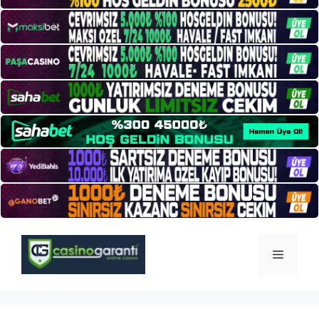
İçeriğe
atla
Menü