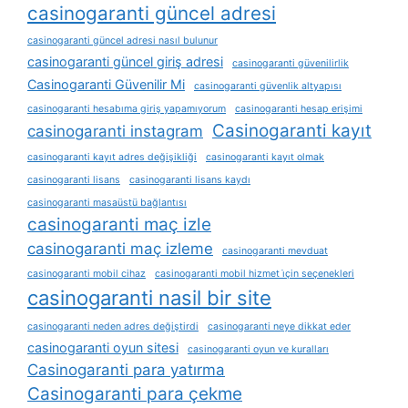
casinogaranti güncel adresi
casinogaranti güncel adresi nasıl bulunur
casinogaranti güncel giriş adresi
casinogaranti güvenilirlik
Casinogaranti Güvenilir Mi
casinogaranti güvenlik altyapısı
casinogaranti hesabıma giriş yapamıyorum
casinogaranti hesap erişimi
Casinogaranti kayıt
casinogaranti instagram
casinogaranti kayıt adres değişikliği
casinogaranti kayıt olmak
casinogaranti lisans
casinogaranti lisans kaydı
casinogaranti masaüstü bağlantısı
casinogaranti maç izle
casinogaranti maç izleme
casinogaranti mevduat
casinogaranti mobil cihaz
casinogaranti mobil hizmet i̇çin seçenekleri
casinogaranti nasil bir site
casinogaranti neden adres değiştirdi
casinogaranti neye dikkat eder
casinogaranti oyun sitesi
casinogaranti oyun ve kuralları
Casinogaranti para yatırma
Casinogaranti para çekme