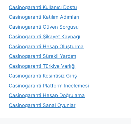
Casinogaranti Kullanıcı Dostu
Casinogaranti Katılım Adımları
Casinogaranti Güven Sorgusu
Casinogaranti Şikayet Kaynağı
Casinogaranti Hesap Oluşturma
Casinogaranti Sürekli Yardım
Casinogaranti Türkiye Varlığı
Casinogaranti Kesintisiz Giriş
Casinogaranti Platform İncelemesi
Casinogaranti Hesap Doğrulama
Casinogaranti Sanal Oyunlar