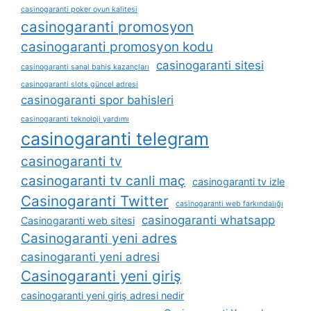
casinogaranti poker oyun kalitesi
casinogaranti promosyon
casinogaranti promosyon kodu
casinogaranti sitesi
casinogaranti sanal bahis kazançları
casinogaranti slots güncel adresi
casinogaranti spor bahisleri
casinogaranti teknoloji yardımı
casinogaranti telegram
casinogaranti tv
casinogaranti tv canli maç
casinogaranti tv izle
Casinogaranti Twitter
casinogaranti web farkındalığı
casinogaranti whatsapp
Casinogaranti web sitesi
Casinogaranti yeni adres
casinogaranti yeni adresi
Casinogaranti yeni giriş
casinogaranti yeni giriş adresi nedir