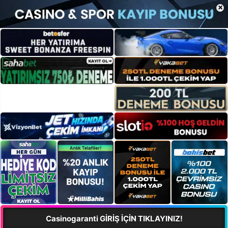
×
Casinogaranti GİRİŞ İÇİN TIKLAYINIZ!