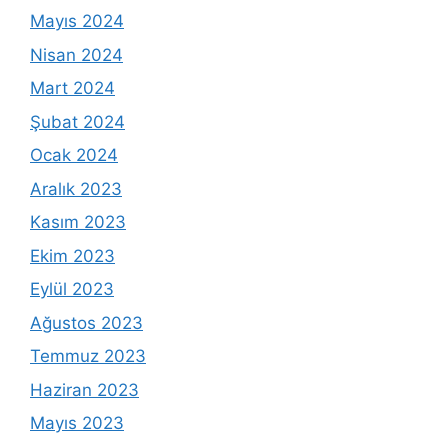
Mayıs 2024
Nisan 2024
Mart 2024
Şubat 2024
Ocak 2024
Aralık 2023
Kasım 2023
Ekim 2023
Eylül 2023
Ağustos 2023
Temmuz 2023
Haziran 2023
Mayıs 2023