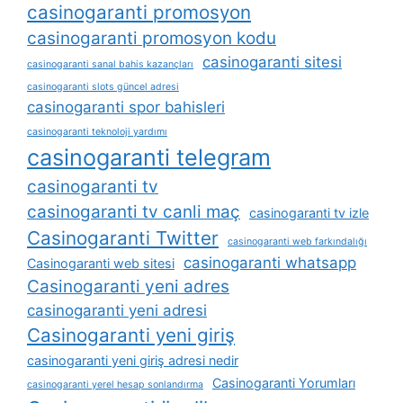
casinogaranti promosyon
casinogaranti promosyon kodu
casinogaranti sitesi
casinogaranti sanal bahis kazançları
casinogaranti slots güncel adresi
casinogaranti spor bahisleri
casinogaranti teknoloji yardımı
casinogaranti telegram
casinogaranti tv
casinogaranti tv canli maç
casinogaranti tv izle
Casinogaranti Twitter
casinogaranti web farkındalığı
casinogaranti whatsapp
Casinogaranti web sitesi
Casinogaranti yeni adres
casinogaranti yeni adresi
Casinogaranti yeni giriş
casinogaranti yeni giriş adresi nedir
Casinogaranti Yorumları
casinogaranti yerel hesap sonlandırma