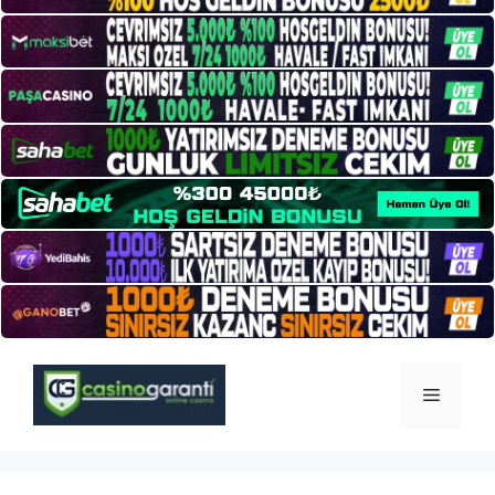
İçeriğe
atla
Menü