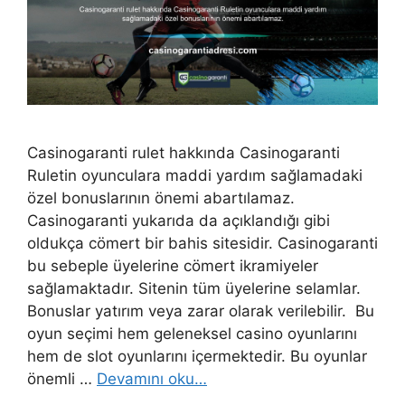
Casinogaranti rulet hakkında Casinogaranti
Ruletin oyunculara maddi yardım sağlamadaki
özel bonuslarının önemi abartılamaz.
Casinogaranti yukarıda da açıklandığı gibi
oldukça cömert bir bahis sitesidir. Casinogaranti
bu sebeple üyelerine cömert ikramiyeler
sağlamaktadır. Sitenin tüm üyelerine selamlar.
Bonuslar yatırım veya zarar olarak verilebilir. Bu
oyun seçimi hem geleneksel casino oyunlarını
hem de slot oyunlarını içermektedir. Bu oyunlar
önemli …
Devamını oku…