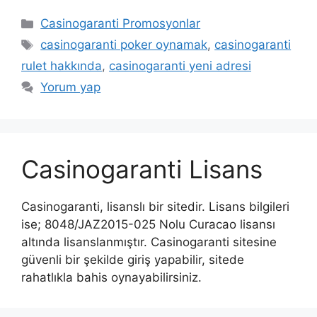
Kategoriler
Casinogaranti Promosyonlar
Etiketler
casinogaranti poker oynamak
,
casinogaranti
rulet hakkında
,
casinogaranti yeni adresi
Yorum yap
Casinogaranti Lisans
Casinogaranti, lisanslı bir sitedir. Lisans bilgileri
ise; 8048/JAZ2015-025 Nolu Curacao lisansı
altında lisanslanmıştır. Casinogaranti sitesine
güvenli bir şekilde giriş yapabilir, sitede
rahatlıkla bahis oynayabilirsiniz.