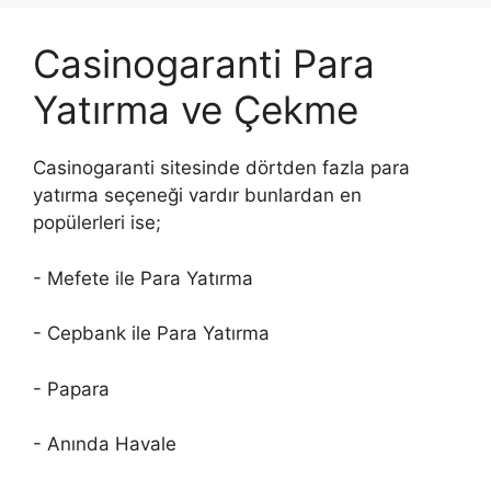
Casinogaranti Para
Yatırma ve Çekme
Casinogaranti sitesinde dörtden fazla para
yatırma seçeneği vardır bunlardan en
popülerleri ise;
- Mefete ile Para Yatırma
- Cepbank ile Para Yatırma
- Papara
- Anında Havale