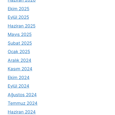
Haziran 2026
Ekim 2025
Eylül 2025
Haziran 2025
Mayıs 2025
Şubat 2025
Ocak 2025
Aralık 2024
Kasım 2024
Ekim 2024
Eylül 2024
Ağustos 2024
Temmuz 2024
Haziran 2024