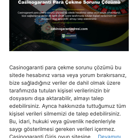
Casinogaranti para çekme sorunu çözümü bu
sitede hesabınız varsa veya yorum bırakırsanız,
bize sağladığınız veriler de dahil olmak üzere
tarafımızda tutulan kişisel verilerinizin bir
dosyasını dışa aktarabilir, almayı talep
edebilirsiniz. Ayrıca hakkınızda tuttuğumuz tüm
kişisel verileri silmemizi de talep edebilirsiniz.
Bu, idari, hukuki veya güvenlik nedenleriyle
saygı gösterilmesi gereken verileri içermez.
Casinogaranti Giriş oyun sitesine …
Devamını