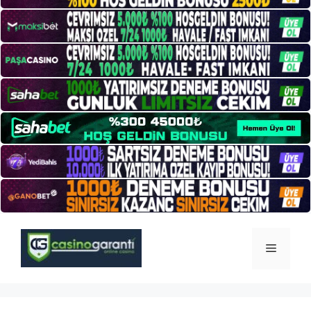
İçeriğe
atla
Menü