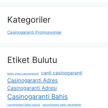
Kategoriler
Casinogaranti Promosyonlar
Etiket Bulutu
canli casinogaranti
bahis sitesi casinogaranti
Casinogaranti Adres
Casinogaranti Adresi
Casinogaranti Bahis
casinogaranti bahis casino
casinogaranti bahis seçenekleri