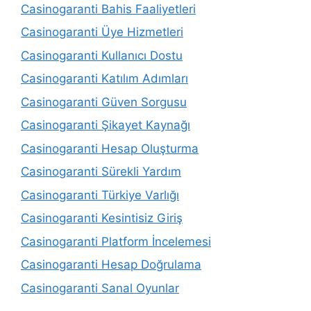
Casinogaranti Bahis Faaliyetleri
Casinogaranti Üye Hizmetleri
Casinogaranti Kullanıcı Dostu
Casinogaranti Katılım Adımları
Casinogaranti Güven Sorgusu
Casinogaranti Şikayet Kaynağı
Casinogaranti Hesap Oluşturma
Casinogaranti Sürekli Yardım
Casinogaranti Türkiye Varlığı
Casinogaranti Kesintisiz Giriş
Casinogaranti Platform İncelemesi
Casinogaranti Hesap Doğrulama
Casinogaranti Sanal Oyunlar