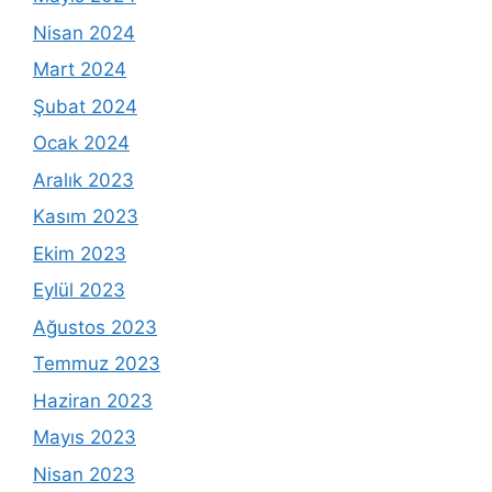
Nisan 2024
Mart 2024
Şubat 2024
Ocak 2024
Aralık 2023
Kasım 2023
Ekim 2023
Eylül 2023
Ağustos 2023
Temmuz 2023
Haziran 2023
Mayıs 2023
Nisan 2023