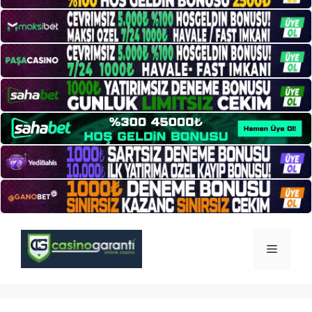
İçeriğe
atla
Menü