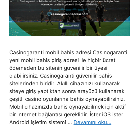
Casinogaranti mobil bahis adresi Casinogaranti
yeni mobil bahis giriş adresi ile hiçbir ücret
ödemeden bu sitenin güvenilir bir üyesi
olabilirsiniz. Casinogaranti güvenilir bahis
sitelerinden biridir. Akıllı cihazınızı kullanarak
siteye giriş yaptıktan sonra arayüzü kullanarak
çeşitli casino oyunlarına bahis oynayabilirsiniz.
Mobil cihazınızda bahis oynayabilmek için aktif
bir internet bağlantısı gereklidir. İster iOS ister
Android işletim sistemi …
Devamını oku…