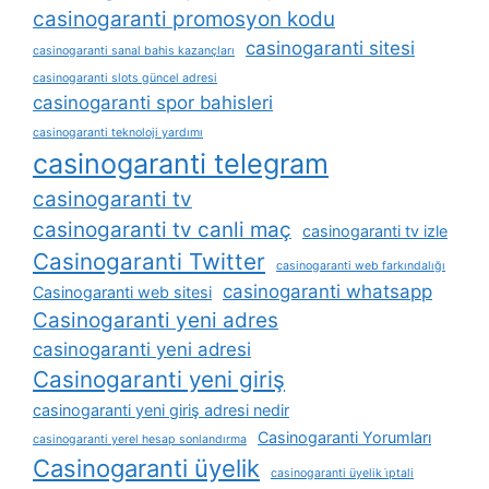
casinogaranti promosyon kodu
casinogaranti sitesi
casinogaranti sanal bahis kazançları
casinogaranti slots güncel adresi
casinogaranti spor bahisleri
casinogaranti teknoloji yardımı
casinogaranti telegram
casinogaranti tv
casinogaranti tv canli maç
casinogaranti tv izle
Casinogaranti Twitter
casinogaranti web farkındalığı
casinogaranti whatsapp
Casinogaranti web sitesi
Casinogaranti yeni adres
casinogaranti yeni adresi
Casinogaranti yeni giriş
casinogaranti yeni giriş adresi nedir
Casinogaranti Yorumları
casinogaranti yerel hesap sonlandırma
Casinogaranti üyelik
casinogaranti üyelik i̇ptali