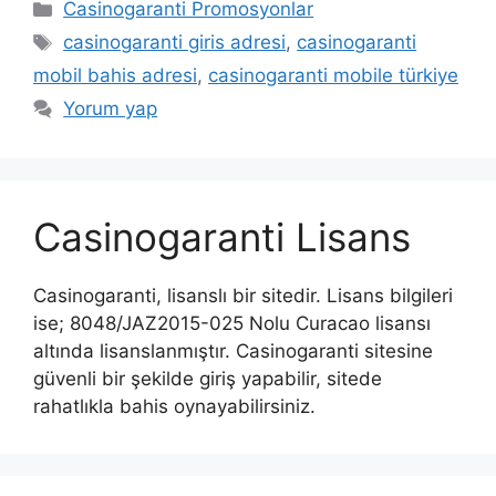
Kategoriler
Casinogaranti Promosyonlar
Etiketler
casinogaranti giris adresi
,
casinogaranti
mobil bahis adresi
,
casinogaranti mobile türkiye
Yorum yap
Casinogaranti Lisans
Casinogaranti, lisanslı bir sitedir. Lisans bilgileri
ise; 8048/JAZ2015-025 Nolu Curacao lisansı
altında lisanslanmıştır. Casinogaranti sitesine
güvenli bir şekilde giriş yapabilir, sitede
rahatlıkla bahis oynayabilirsiniz.