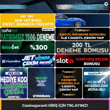
×
Casinogaranti GİRİŞ İÇİN TIKLAYINIZ!