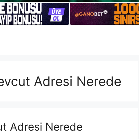
evcut Adresi Nerede
ut Adresi Nerede