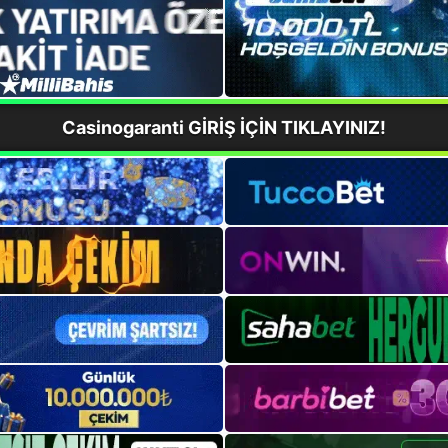
Casinogaranti GİRİŞ İÇİN TIKLAYINIZ!