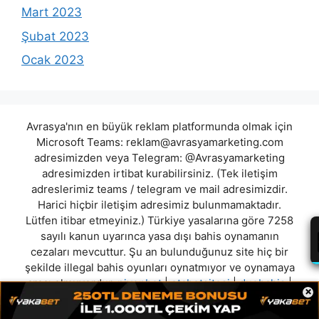
Mart 2023
Şubat 2023
Ocak 2023
Avrasya'nın en büyük reklam platformunda olmak için
Microsoft Teams:
reklam@avrasyamarketing.com
adresimizden veya Telegram: @Avrasyamarketing
adresimizden irtibat kurabilirsiniz. (Tek iletişim
adreslerimiz teams / telegram ve mail adresimizdir.
Harici hiçbir iletişim adresimiz bulunmamaktadır.
Lütfen itibar etmeyiniz.) Türkiye yasalarına göre 7258
sayılı kanun uyarınca yasa dışı bahis oynamanın
cezaları mevcuttur. Şu an bulunduğunuz site hiç bir
şekilde illegal bahis oyunları oynatmıyor ve oynamaya
aracı olmuyordur.
piyonbet
|
etabetsitesi
|
duobahis
|
×
lensbahis
|
betro
|
rabbitbet
|
palmibet
|
slotbaba