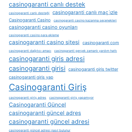
casinogaranti canlı destek
casinogaranti canlı maç i̇zle
casinogaranti canlı desteği
Casinogaranti Casino
casinogaranti casino kazanma seçenekleri
casinogaranti casino oyunları
casinogaranti casino para ekleme
casinogaranti casino sitesi
casinogaranti com
casinogaranti dağıtıcı amacı
casinogaranti gerçek zamanlı yardım hattı
casinogaranti giris adresi
casinogaranti girisi
casinogaranti giris twitter
casinogaranti giris yap
Casinogaranti Giriş
casinogaranti giriş adres
casinogaranti giriş yapamıyor
Casinogaranti Güncel
casinogaranti güncel adres
casinogaranti güncel adresi
casinogaranti güncel adresi nasıl bulunur