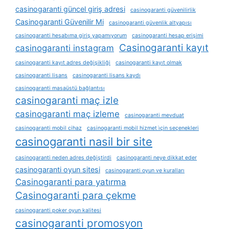
casinogaranti güncel giriş adresi
casinogaranti güvenilirlik
Casinogaranti Güvenilir Mi
casinogaranti güvenlik altyapısı
casinogaranti hesabıma giriş yapamıyorum
casinogaranti hesap erişimi
Casinogaranti kayıt
casinogaranti instagram
casinogaranti kayıt adres değişikliği
casinogaranti kayıt olmak
casinogaranti lisans
casinogaranti lisans kaydı
casinogaranti masaüstü bağlantısı
casinogaranti maç izle
casinogaranti maç izleme
casinogaranti mevduat
casinogaranti mobil cihaz
casinogaranti mobil hizmet i̇çin seçenekleri
casinogaranti nasil bir site
casinogaranti neden adres değiştirdi
casinogaranti neye dikkat eder
casinogaranti oyun sitesi
casinogaranti oyun ve kuralları
Casinogaranti para yatırma
Casinogaranti para çekme
casinogaranti poker oyun kalitesi
casinogaranti promosyon