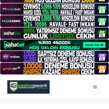
İçeriğe
atla
Menü