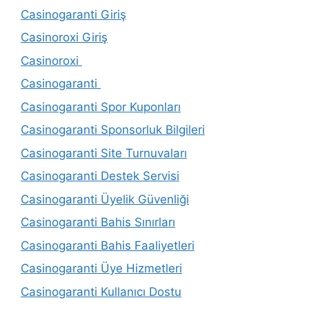
Casinogaranti Giriş
Casinoroxi Giriş
Casinoroxi
Casinogaranti
Casinogaranti Spor Kuponları
Casinogaranti Sponsorluk Bilgileri
Casinogaranti Site Turnuvaları
Casinogaranti Destek Servisi
Casinogaranti Üyelik Güvenliği
Casinogaranti Bahis Sınırları
Casinogaranti Bahis Faaliyetleri
Casinogaranti Üye Hizmetleri
Casinogaranti Kullanıcı Dostu