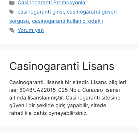
Kategoriler
Casinogaranti Promosyonlar
Etiketler
casinogaranti girisi
,
casinogaranti güven
sorgusu
,
casinogaranti kullanıcı odaklı
Yorum yap
Casinogaranti Lisans
Casinogaranti, lisanslı bir sitedir. Lisans bilgileri
ise; 8048/JAZ2015-025 Nolu Curacao lisansı
altında lisanslanmıştır. Casinogaranti sitesine
güvenli bir şekilde giriş yapabilir, sitede
rahatlıkla bahis oynayabilirsiniz.