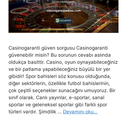
Casinogaranti güven sorgusu Casinogaranti
güvenebilir misin? Bu sorunun cevabı aslında
oldukça basittir. Casino, oyun oynayabileceğiniz
ve bir patlama yapabileceğiniz büyülü bir yer
gibidir! Spor bahisleri söz konusu olduğunda,
diğer sektörlerin, özellikle futbol bahislerinin,
çok çeşitli seçenekler sunacağını umuyoruz. Bir
sınıf olarak. Canlı yayınlar, e-sporlar, sanal
sporlar ve geleneksel sporlar gibi farklı spor
türleri vardır. Şimdilik …
Devamını oku…