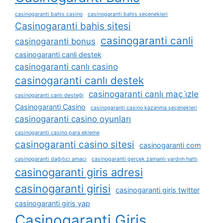
casinogaranti bahis casino
casinogaranti bahis seçenekleri
Casinogaranti bahis sitesi
casinogaranti canli
casinogaranti bonus
casinogaranti canli destek
casinogaranti canlı casino
casinogaranti canlı destek
casinogaranti canlı maç i̇zle
casinogaranti canlı desteği
Casinogaranti Casino
casinogaranti casino kazanma seçenekleri
casinogaranti casino oyunları
casinogaranti casino para ekleme
casinogaranti casino sitesi
casinogaranti com
casinogaranti dağıtıcı amacı
casinogaranti gerçek zamanlı yardım hattı
casinogaranti giris adresi
casinogaranti girisi
casinogaranti giris twitter
casinogaranti giris yap
Casinogaranti Giriş