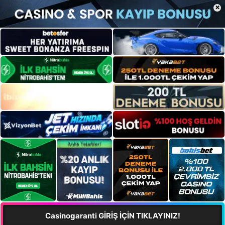
×
Casinogaranti GİRİŞ İÇİN TIKLAYINIZ!