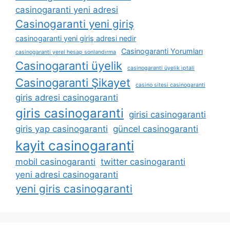
casinogaranti yeni adresi
Casinogaranti yeni giriş
casinogaranti yeni giriş adresi nedir
Casinogaranti Yorumları
casinogaranti yerel hesap sonlandırma
Casinogaranti üyelik
casinogaranti üyelik i̇ptali
Casinogaranti Şikayet
casino sitesi casinogaranti
giris adresi casinogaranti
giris casinogaranti
girisi casinogaranti
giris yap casinogaranti
güncel casinogaranti
kayit casinogaranti
mobil casinogaranti
twitter casinogaranti
yeni adresi casinogaranti
yeni giris casinogaranti