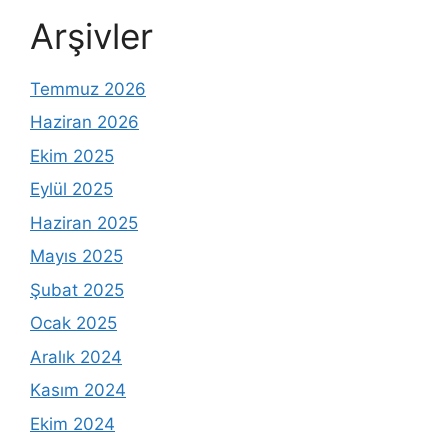
Arşivler
Temmuz 2026
Haziran 2026
Ekim 2025
Eylül 2025
Haziran 2025
Mayıs 2025
Şubat 2025
Ocak 2025
Aralık 2024
Kasım 2024
Ekim 2024