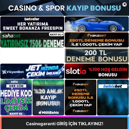
×
Casinogaranti GİRİŞ İÇİN TIKLAYINIZ!