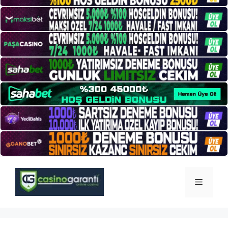
İçeriğe
atla
Menü