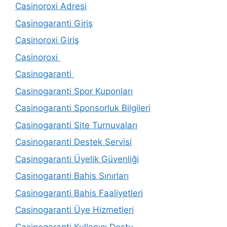
Casinoroxi Adresi
Casinogaranti Giriş
Casinoroxi Giriş
Casinoroxi
Casinogaranti
Casinogaranti Spor Kuponları
Casinogaranti Sponsorluk Bilgileri
Casinogaranti Site Turnuvaları
Casinogaranti Destek Servisi
Casinogaranti Üyelik Güvenliği
Casinogaranti Bahis Sınırları
Casinogaranti Bahis Faaliyetleri
Casinogaranti Üye Hizmetleri
Casinogaranti Kullanıcı Dostu