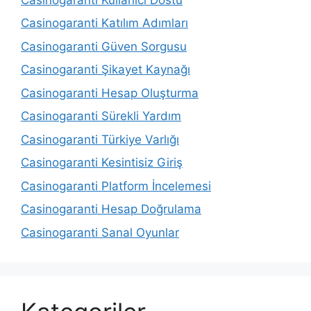
Casinogaranti Katılım Adımları
Casinogaranti Güven Sorgusu
Casinogaranti Şikayet Kaynağı
Casinogaranti Hesap Oluşturma
Casinogaranti Sürekli Yardım
Casinogaranti Türkiye Varlığı
Casinogaranti Kesintisiz Giriş
Casinogaranti Platform İncelemesi
Casinogaranti Hesap Doğrulama
Casinogaranti Sanal Oyunlar