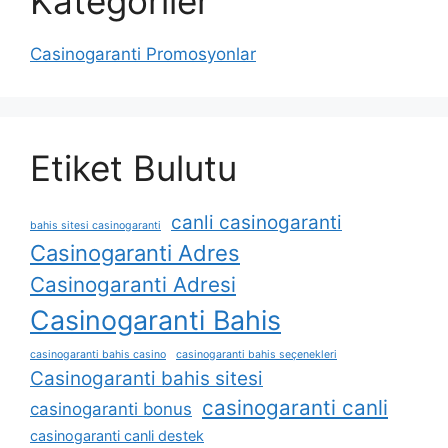
Kategoriler
Casinogaranti Promosyonlar
Etiket Bulutu
canli casinogaranti
bahis sitesi casinogaranti
Casinogaranti Adres
Casinogaranti Adresi
Casinogaranti Bahis
casinogaranti bahis casino
casinogaranti bahis seçenekleri
Casinogaranti bahis sitesi
casinogaranti canli
casinogaranti bonus
casinogaranti canli destek