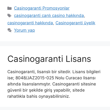
Kategoriler
Casinogaranti Promosyonlar
Etiketler
casinogaranti canlı casino hakkında
,
casinogaranti hakkında
,
Casinogaranti üyelik
Yorum yap
Casinogaranti Lisans
Casinogaranti, lisanslı bir sitedir. Lisans bilgileri
ise; 8048/JAZ2015-025 Nolu Curacao lisansı
altında lisanslanmıştır. Casinogaranti sitesine
güvenli bir şekilde giriş yapabilir, sitede
rahatlıkla bahis oynayabilirsiniz.