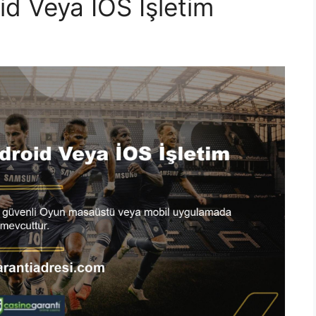
id Veya İOS İşletim