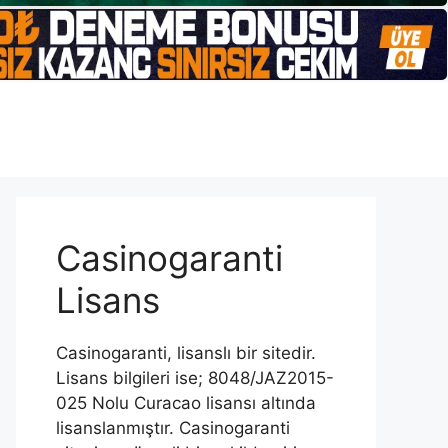
Casinogaranti
Lisans
Casinogaranti, lisanslı bir sitedir.
Lisans bilgileri ise; 8048/JAZ2015-
025 Nolu Curacao lisansı altında
lisanslanmıştır. Casinogaranti