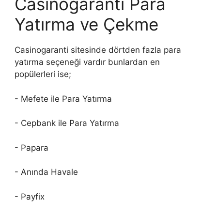
Casinogaranti Para
Yatırma ve Çekme
Casinogaranti sitesinde dörtden fazla para
yatırma seçeneği vardır bunlardan en
popülerleri ise;
- Mefete ile Para Yatırma
- Cepbank ile Para Yatırma
- Papara
- Anında Havale
- Payfix