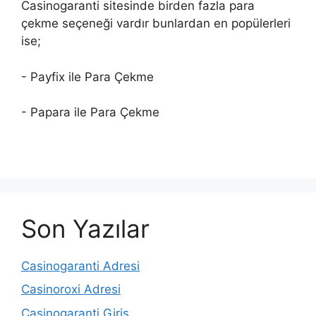
Casinogaranti sitesinde birden fazla para
çekme seçeneği vardır bunlardan en popülerleri
ise;
- Payfix ile Para Çekme
- Papara ile Para Çekme
Son Yazılar
Casinogaranti Adresi
Casinoroxi Adresi
Casinogaranti Giriş