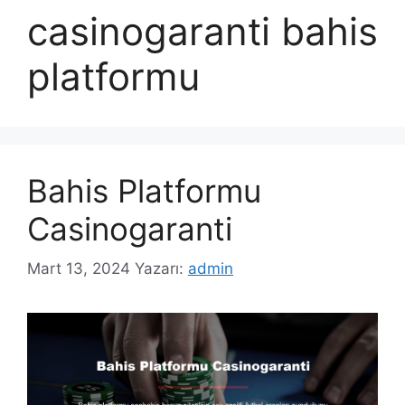
casinogaranti bahis
platformu
Bahis Platformu
Casinogaranti
Mart 13, 2024
Yazarı:
admin