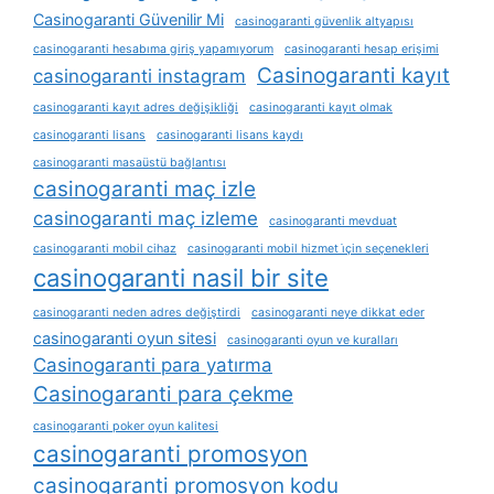
Casinogaranti Güvenilir Mi
casinogaranti güvenlik altyapısı
casinogaranti hesabıma giriş yapamıyorum
casinogaranti hesap erişimi
Casinogaranti kayıt
casinogaranti instagram
casinogaranti kayıt adres değişikliği
casinogaranti kayıt olmak
casinogaranti lisans
casinogaranti lisans kaydı
casinogaranti masaüstü bağlantısı
casinogaranti maç izle
casinogaranti maç izleme
casinogaranti mevduat
casinogaranti mobil cihaz
casinogaranti mobil hizmet i̇çin seçenekleri
casinogaranti nasil bir site
casinogaranti neden adres değiştirdi
casinogaranti neye dikkat eder
casinogaranti oyun sitesi
casinogaranti oyun ve kuralları
Casinogaranti para yatırma
Casinogaranti para çekme
casinogaranti poker oyun kalitesi
casinogaranti promosyon
casinogaranti promosyon kodu