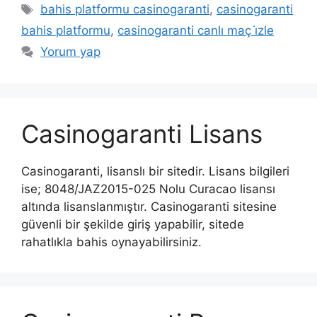
Etiketler
bahis platformu casinogaranti
,
casinogaranti
bahis platformu
,
casinogaranti canlı maç i̇zle
Yorum yap
Casinogaranti Lisans
Casinogaranti, lisanslı bir sitedir. Lisans bilgileri
ise; 8048/JAZ2015-025 Nolu Curacao lisansı
altında lisanslanmıştır. Casinogaranti sitesine
güvenli bir şekilde giriş yapabilir, sitede
rahatlıkla bahis oynayabilirsiniz.