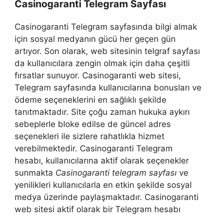
Casinogaranti Telegram Sayfası
Casinogaranti Telegram sayfasında bilgi almak
için sosyal medyanın gücü her geçen gün
artıyor. Son olarak, web sitesinin telgraf sayfası
da kullanıcılara zengin olmak için daha çeşitli
fırsatlar sunuyor. Casinogaranti web sitesi,
Telegram sayfasında kullanıcılarına bonusları ve
ödeme seçeneklerini en sağlıklı şekilde
tanıtmaktadır. Site çoğu zaman hukuka aykırı
sebeplerle bloke edilse de güncel adres
seçenekleri ile sizlere rahatlıkla hizmet
verebilmektedir. Casinogaranti Telegram
hesabı, kullanıcılarına aktif olarak seçenekler
sunmakta
Casinogaranti telegram sayfası
ve
yenilikleri kullanıcılarla en etkin şekilde sosyal
medya üzerinde paylaşmaktadır. Casinogaranti
web sitesi aktif olarak bir Telegram hesabı