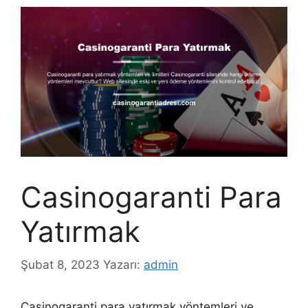
Casinogaranti Para
Yatırmak
Şubat 8, 2023
Yazarı:
admin
Casinogaranti para yatırmak yöntemleri ve