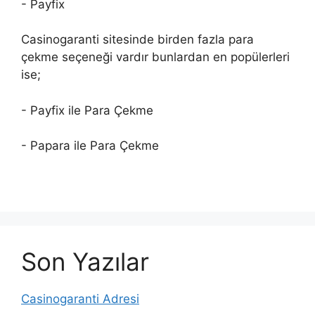
- Payfix
Casinogaranti sitesinde birden fazla para
çekme seçeneği vardır bunlardan en popülerleri
ise;
- Payfix ile Para Çekme
- Papara ile Para Çekme
Son Yazılar
Casinogaranti Adresi