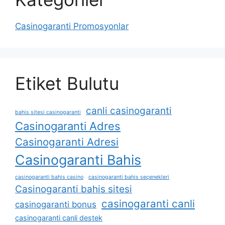
Casinogaranti Promosyonlar
Etiket Bulutu
canli casinogaranti
bahis sitesi casinogaranti
Casinogaranti Adres
Casinogaranti Adresi
Casinogaranti Bahis
casinogaranti bahis casino
casinogaranti bahis seçenekleri
Casinogaranti bahis sitesi
casinogaranti canli
casinogaranti bonus
casinogaranti canli destek