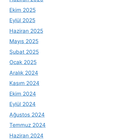
Ekim 2025
Eylül 2025
Haziran 2025
Mayıs 2025
Şubat 2025
Ocak 2025
Aralık 2024
Kasım 2024
Ekim 2024
Eylül 2024
Ağustos 2024
Temmuz 2024
Haziran 2024