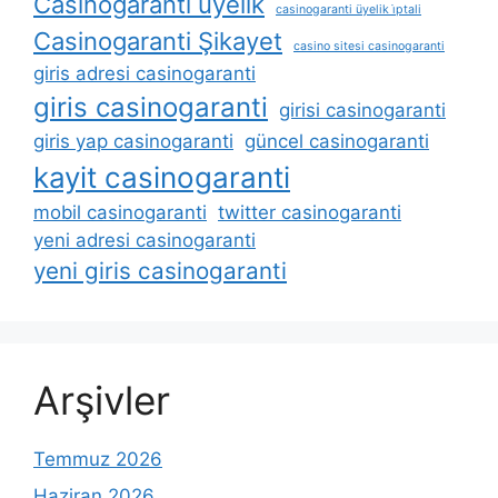
Casinogaranti üyelik
casinogaranti üyelik i̇ptali
Casinogaranti Şikayet
casino sitesi casinogaranti
giris adresi casinogaranti
giris casinogaranti
girisi casinogaranti
giris yap casinogaranti
güncel casinogaranti
kayit casinogaranti
mobil casinogaranti
twitter casinogaranti
yeni adresi casinogaranti
yeni giris casinogaranti
Arşivler
Temmuz 2026
Haziran 2026