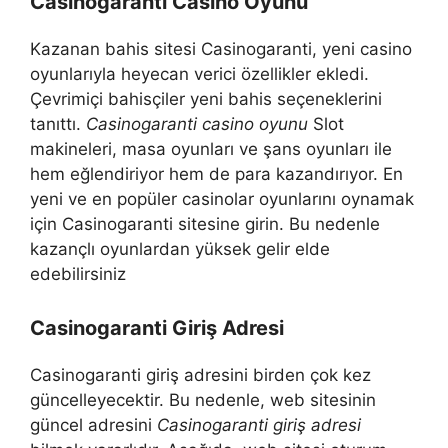
Casinogaranti Casino Oyunu
Kazanan bahis sitesi Casinogaranti, yeni casino
oyunlarıyla heyecan verici özellikler ekledi.
Çevrimiçi bahisçiler yeni bahis seçeneklerini
tanıttı.
Casinogaranti casino oyunu
Slot
makineleri, masa oyunları ve şans oyunları ile
hem eğlendiriyor hem de para kazandırıyor. En
yeni ve en popüler casinolar oyunlarını oynamak
için Casinogaranti sitesine girin. Bu nedenle
kazançlı oyunlardan yüksek gelir elde
edebilirsiniz
Casinogaranti Giriş Adresi
Casinogaranti giriş adresini birden çok kez
güncelleyecektir. Bu nedenle, web sitesinin
güncel adresini
Casinogaranti giriş adresi