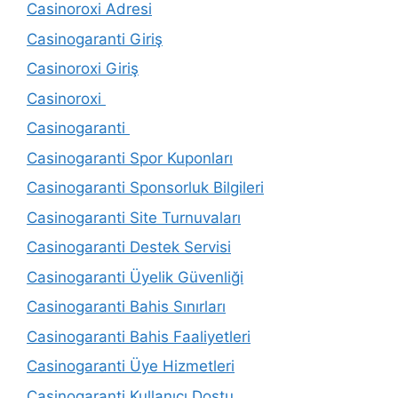
Casinoroxi Adresi
Casinogaranti Giriş
Casinoroxi Giriş
Casinoroxi
Casinogaranti
Casinogaranti Spor Kuponları
Casinogaranti Sponsorluk Bilgileri
Casinogaranti Site Turnuvaları
Casinogaranti Destek Servisi
Casinogaranti Üyelik Güvenliği
Casinogaranti Bahis Sınırları
Casinogaranti Bahis Faaliyetleri
Casinogaranti Üye Hizmetleri
Casinogaranti Kullanıcı Dostu