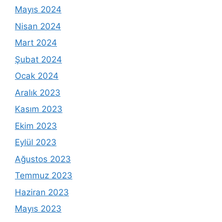
Mayıs 2024
Nisan 2024
Mart 2024
Şubat 2024
Ocak 2024
Aralık 2023
Kasım 2023
Ekim 2023
Eylül 2023
Ağustos 2023
Temmuz 2023
Haziran 2023
Mayıs 2023