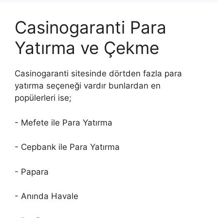
Casinogaranti Para
Yatırma ve Çekme
Casinogaranti sitesinde dörtden fazla para
yatırma seçeneği vardır bunlardan en
popülerleri ise;
- Mefete ile Para Yatırma
- Cepbank ile Para Yatırma
- Papara
- Anında Havale