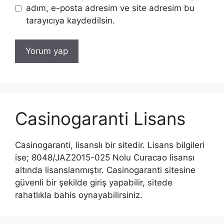
adım, e-posta adresim ve site adresim bu
tarayıcıya kaydedilsin.
Casinogaranti Lisans
Casinogaranti, lisanslı bir sitedir. Lisans bilgileri
ise; 8048/JAZ2015-025 Nolu Curacao lisansı
altında lisanslanmıştır. Casinogaranti sitesine
güvenli bir şekilde giriş yapabilir, sitede
rahatlıkla bahis oynayabilirsiniz.