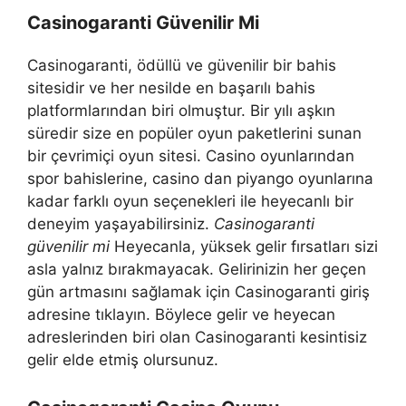
Casinogaranti Güvenilir Mi
Casinogaranti, ödüllü ve güvenilir bir bahis
sitesidir ve her nesilde en başarılı bahis
platformlarından biri olmuştur. Bir yılı aşkın
süredir size en popüler oyun paketlerini sunan
bir çevrimiçi oyun sitesi. Casino oyunlarından
spor bahislerine, casino dan piyango oyunlarına
kadar farklı oyun seçenekleri ile heyecanlı bir
deneyim yaşayabilirsiniz.
Casinogaranti
güvenilir mi
Heyecanla, yüksek gelir fırsatları sizi
asla yalnız bırakmayacak. Gelirinizin her geçen
gün artmasını sağlamak için Casinogaranti giriş
adresine tıklayın. Böylece gelir ve heyecan
adreslerinden biri olan Casinogaranti kesintisiz
gelir elde etmiş olursunuz.