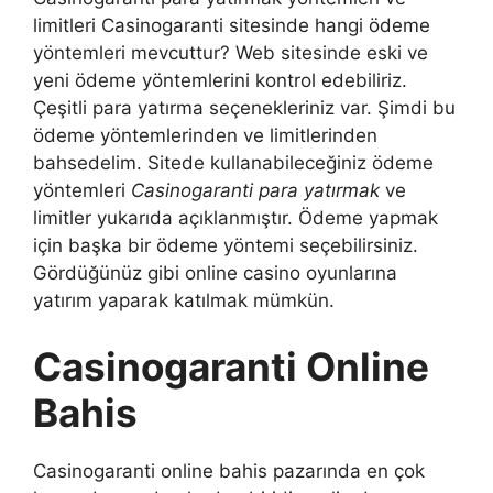
limitleri Casinogaranti sitesinde hangi ödeme
yöntemleri mevcuttur? Web sitesinde eski ve
yeni ödeme yöntemlerini kontrol edebiliriz.
Çeşitli para yatırma seçenekleriniz var. Şimdi bu
ödeme yöntemlerinden ve limitlerinden
bahsedelim. Sitede kullanabileceğiniz ödeme
yöntemleri
Casinogaranti para yatırmak
ve
limitler yukarıda açıklanmıştır. Ödeme yapmak
için başka bir ödeme yöntemi seçebilirsiniz.
Gördüğünüz gibi online casino oyunlarına
yatırım yaparak katılmak mümkün.
Casinogaranti Online
Bahis
Casinogaranti online bahis pazarında en çok