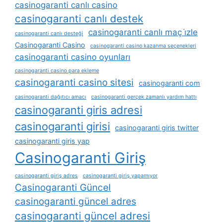
casinogaranti canlı casino
casinogaranti canlı destek
casinogaranti canlı maç i̇zle
casinogaranti canlı desteği
Casinogaranti Casino
casinogaranti casino kazanma seçenekleri
casinogaranti casino oyunları
casinogaranti casino para ekleme
casinogaranti casino sitesi
casinogaranti com
casinogaranti dağıtıcı amacı
casinogaranti gerçek zamanlı yardım hattı
casinogaranti giris adresi
casinogaranti girisi
casinogaranti giris twitter
casinogaranti giris yap
Casinogaranti Giriş
casinogaranti giriş adres
casinogaranti giriş yapamıyor
Casinogaranti Güncel
casinogaranti güncel adres
casinogaranti güncel adresi