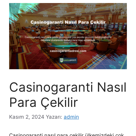
Casinogaranti Nasıl
Para Çekilir
Kasım 2, 2024
Yazarı:
admin
Casinogaranti nasıl para çekilir ülkemizdeki çok