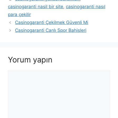
casinogaranti nasil bir site
,
casinogaranti nasıl
para çekilir
Casinogaranti Çekilmek Güvenli Mi
Casinogaranti Canlı Spor Bahisleri
Yorum yapın
Yorum