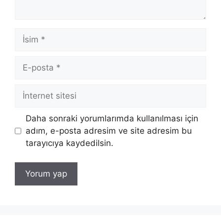
İsim
E-
posta
İnternet
sitesi
Daha sonraki yorumlarımda kullanılması için
adım, e-posta adresim ve site adresim bu
tarayıcıya kaydedilsin.