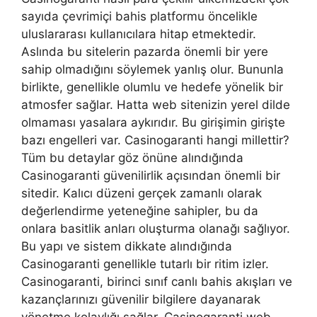
sayıda çevrimiçi bahis platformu öncelikle
uluslararası kullanıcılara hitap etmektedir.
Aslında bu sitelerin pazarda önemli bir yere
sahip olmadığını söylemek yanlış olur. Bununla
birlikte, genellikle olumlu ve hedefe yönelik bir
atmosfer sağlar. Hatta web sitenizin yerel dilde
olmaması yasalara aykırıdır. Bu girişimin girişte
bazı engelleri var. Casinogaranti hangi millettir?
Tüm bu detaylar göz önüne alındığında
Casinogaranti güvenilirlik açısından önemli bir
sitedir. Kalıcı düzeni gerçek zamanlı olarak
değerlendirme yeteneğine sahipler, bu da
onlara basitlik anları oluşturma olanağı sağlıyor.
Bu yapı ve sistem dikkate alındığında
Casinogaranti genellikle tutarlı bir ritim izler.
Casinogaranti, birinci sınıf canlı bahis akışları ve
kazançlarınızı güvenilir bilgilere dayanarak