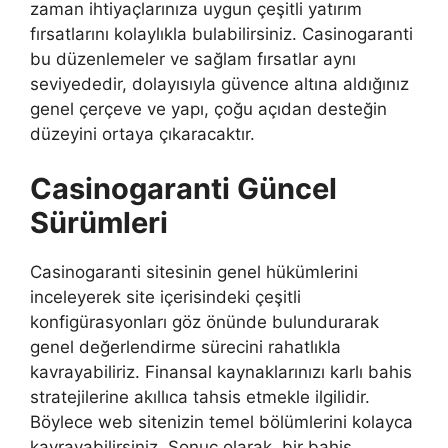
zaman ihtiyaçlarınıza uygun çeşitli yatırım
fırsatlarını kolaylıkla bulabilirsiniz. Casinogaranti
bu düzenlemeler ve sağlam fırsatlar aynı
seviyededir, dolayısıyla güvence altına aldığınız
genel çerçeve ve yapı, çoğu açıdan desteğin
düzeyini ortaya çıkaracaktır.
Casinogaranti Güncel
Sürümleri
Casinogaranti sitesinin genel hükümlerini
inceleyerek site içerisindeki çeşitli
konfigürasyonları göz önünde bulundurarak
genel değerlendirme sürecini rahatlıkla
kavrayabiliriz. Finansal kaynaklarınızı karlı bahis
stratejilerine akıllıca tahsis etmekle ilgilidir.
Böylece web sitenizin temel bölümlerini kolayca
kavrayabilirsiniz. Sonuç olarak, bir bahis