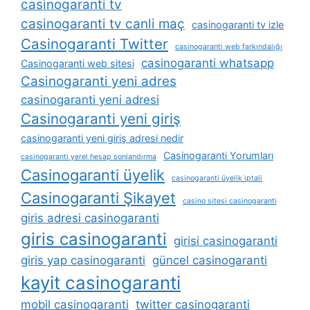
casinogaranti tv
casinogaranti tv canli maç
casinogaranti tv izle
Casinogaranti Twitter
casinogaranti web farkındalığı
casinogaranti whatsapp
Casinogaranti web sitesi
Casinogaranti yeni adres
casinogaranti yeni adresi
Casinogaranti yeni giriş
casinogaranti yeni giriş adresi nedir
Casinogaranti Yorumları
casinogaranti yerel hesap sonlandırma
Casinogaranti üyelik
casinogaranti üyelik i̇ptali
Casinogaranti Şikayet
casino sitesi casinogaranti
giris adresi casinogaranti
giris casinogaranti
girisi casinogaranti
giris yap casinogaranti
güncel casinogaranti
kayit casinogaranti
mobil casinogaranti
twitter casinogaranti