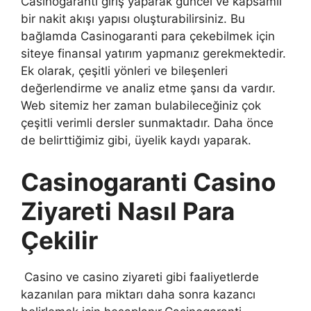
Casinogaranti giriş yaparak güncel ve kapsamlı
bir nakit akışı yapısı oluşturabilirsiniz. Bu
bağlamda Casinogaranti para çekebilmek için
siteye finansal yatırım yapmanız gerekmektedir.
Ek olarak, çeşitli yönleri ve bileşenleri
değerlendirme ve analiz etme şansı da vardır.
Web sitemiz her zaman bulabileceğiniz çok
çeşitli verimli dersler sunmaktadır. Daha önce
de belirttiğimiz gibi, üyelik kaydı yaparak.
Casinogaranti Casino
Ziyareti Nasıl Para
Çekilir
Casino ve casino ziyareti gibi faaliyetlerde
kazanılan para miktarı daha sonra kazancı