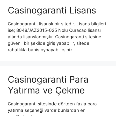
Casinogaranti Lisans
Casinogaranti, lisanslı bir sitedir. Lisans bilgileri
ise; 8048/JAZ2015-025 Nolu Curacao lisansı
altında lisanslanmıştır. Casinogaranti sitesine
güvenli bir şekilde giriş yapabilir, sitede
rahatlıkla bahis oynayabilirsiniz.
Casinogaranti Para
Yatırma ve Çekme
Casinogaranti sitesinde dörtden fazla para
yatırma seçeneği vardır bunlardan en