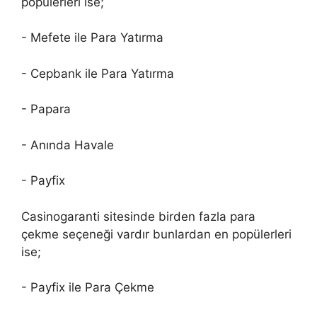
popülerleri ise;
- Mefete ile Para Yatırma
- Cepbank ile Para Yatırma
- Papara
- Anında Havale
- Payfix
Casinogaranti sitesinde birden fazla para
çekme seçeneği vardır bunlardan en popülerleri
ise;
- Payfix ile Para Çekme