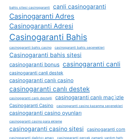
canli casinogaranti
bahis sitesi casinogaranti
Casinogaranti Adres
Casinogaranti Adresi
Casinogaranti Bahis
casinogaranti bahis casino
casinogaranti bahis seçenekleri
Casinogaranti bahis sitesi
casinogaranti canli
casinogaranti bonus
casinogaranti canli destek
casinogaranti canlı casino
casinogaranti canlı destek
casinogaranti canlı maç i̇zle
casinogaranti canlı desteği
Casinogaranti Casino
casinogaranti casino kazanma seçenekleri
casinogaranti casino oyunları
casinogaranti casino para ekleme
casinogaranti casino sitesi
casinogaranti com
casinogaranti dağıtıcı amacı
casinogaranti gerçek zamanlı yardım hattı