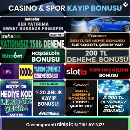
×
Casinogaranti GİRİŞ İÇİN TIKLAYINIZ!