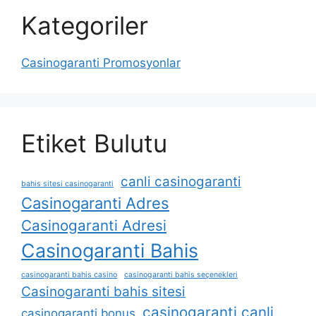
Kategoriler
Casinogaranti Promosyonlar
Etiket Bulutu
canli casinogaranti
bahis sitesi casinogaranti
Casinogaranti Adres
Casinogaranti Adresi
Casinogaranti Bahis
casinogaranti bahis casino
casinogaranti bahis seçenekleri
Casinogaranti bahis sitesi
casinogaranti canli
casinogaranti bonus