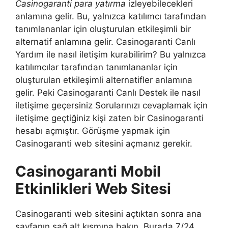
Casinogaranti para yatırma
izleyebilecekleri
anlamına gelir. Bu, yalnızca katılımcı tarafından
tanımlananlar için oluşturulan etkileşimli bir
alternatif anlamına gelir. Casinogaranti Canlı
Yardım ile nasıl iletişim kurabilirim? Bu yalnızca
katılımcılar tarafından tanımlananlar için
oluşturulan etkileşimli alternatifler anlamına
gelir. Peki Casinogaranti Canlı Destek ile nasıl
iletişime geçersiniz Sorularınızı cevaplamak için
iletişime geçtiğiniz kişi zaten bir Casinogaranti
hesabı açmıştır. Görüşme yapmak için
Casinogaranti web sitesini açmanız gerekir.
Casinogaranti Mobil
Etkinlikleri Web Sitesi
Casinogaranti web sitesini açtıktan sonra ana
sayfanın sağ alt kısmına bakın. Burada 7/24