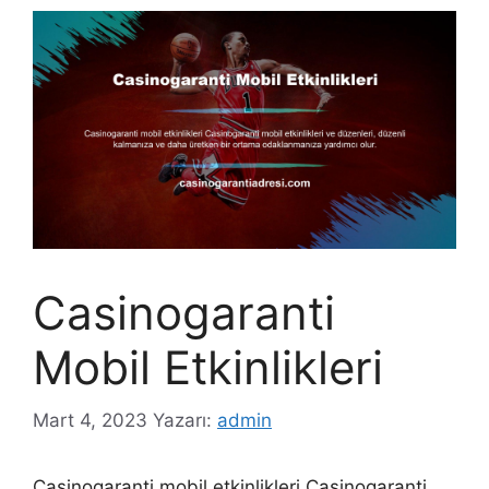
Casinogaranti
Mobil Etkinlikleri
Mart 4, 2023
Yazarı:
admin
Casinogaranti mobil etkinlikleri Casinogaranti