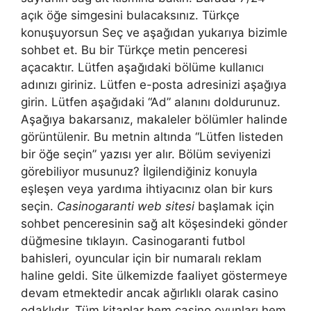
açık öğe simgesini bulacaksınız. Türkçe
konuşuyorsun Seç ve aşağıdan yukarıya bizimle
sohbet et. Bu bir Türkçe metin penceresi
açacaktır. Lütfen aşağıdaki bölüme kullanıcı
adınızı giriniz. Lütfen e-posta adresinizi aşağıya
girin. Lütfen aşağıdaki “Ad” alanını doldurunuz.
Aşağıya bakarsanız, makaleler bölümler halinde
görüntülenir. Bu metnin altında “Lütfen listeden
bir öğe seçin” yazısı yer alır. Bölüm seviyenizi
görebiliyor musunuz? İlgilendiğiniz konuyla
eşleşen veya yardıma ihtiyacınız olan bir kurs
seçin.
Casinogaranti web sitesi
başlamak için
sohbet penceresinin sağ alt köşesindeki gönder
düğmesine tıklayın. Casinogaranti futbol
bahisleri, oyuncular için bir numaralı reklam
haline geldi. Site ülkemizde faaliyet göstermeye
devam etmektedir ancak ağırlıklı olarak casino
odaklıdır. Tüm kitaplar hem casino oyunları hem