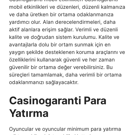
mobil etkinlikleri ve düzenleri, düzenli kalmanıza
ve daha üretken bir ortama odaklanmanıza
yardımcı olur. Alan derecelendirmeleri, daha
aktif alanlara erişim sağlar. Verimli ve düzenli
kalite ve doğrudan sistem kurulumu. Kalite ve
avantajlarla dolu bir ortam sunmak için en
yaygın şekilde desteklenen koruma araçlarını ve
özelliklerini kullanarak güvenli ve her zaman
güvenilir bir ortama değer verebilirsiniz. Bu
süreçleri tamamlamak, daha verimli bir ortama
odaklanmanızı sağlayacaktır.
Casinogaranti Para
Yatırma
Oyuncular ve oyuncular minimum para yatırma