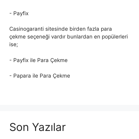
- Payfix
Casinogaranti sitesinde birden fazla para
çekme seçeneği vardır bunlardan en popülerleri
ise;
- Payfix ile Para Çekme
- Papara ile Para Çekme
Son Yazılar