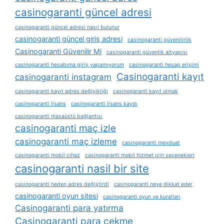
casinogaranti güncel adresi
casinogaranti güncel adresi nasıl bulunur
casinogaranti güncel giriş adresi
casinogaranti güvenilirlik
Casinogaranti Güvenilir Mi
casinogaranti güvenlik altyapısı
casinogaranti hesabıma giriş yapamıyorum
casinogaranti hesap erişimi
Casinogaranti kayıt
casinogaranti instagram
casinogaranti kayıt adres değişikliği
casinogaranti kayıt olmak
casinogaranti lisans
casinogaranti lisans kaydı
casinogaranti masaüstü bağlantısı
casinogaranti maç izle
casinogaranti maç izleme
casinogaranti mevduat
casinogaranti mobil cihaz
casinogaranti mobil hizmet i̇çin seçenekleri
casinogaranti nasil bir site
casinogaranti neden adres değiştirdi
casinogaranti neye dikkat eder
casinogaranti oyun sitesi
casinogaranti oyun ve kuralları
Casinogaranti para yatırma
Casinogaranti para çekme