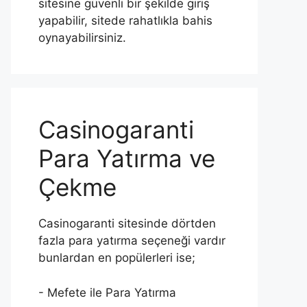
sitesine güvenli bir şekilde giriş
yapabilir, sitede rahatlıkla bahis
oynayabilirsiniz.
Casinogaranti
Para Yatırma ve
Çekme
Casinogaranti sitesinde dörtden
fazla para yatırma seçeneği vardır
bunlardan en popülerleri ise;
- Mefete ile Para Yatırma