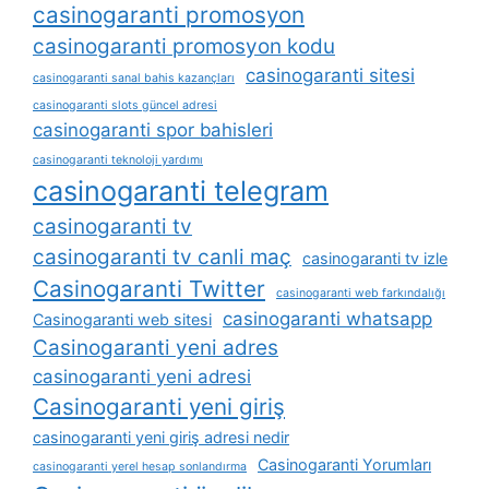
casinogaranti promosyon
casinogaranti promosyon kodu
casinogaranti sitesi
casinogaranti sanal bahis kazançları
casinogaranti slots güncel adresi
casinogaranti spor bahisleri
casinogaranti teknoloji yardımı
casinogaranti telegram
casinogaranti tv
casinogaranti tv canli maç
casinogaranti tv izle
Casinogaranti Twitter
casinogaranti web farkındalığı
casinogaranti whatsapp
Casinogaranti web sitesi
Casinogaranti yeni adres
casinogaranti yeni adresi
Casinogaranti yeni giriş
casinogaranti yeni giriş adresi nedir
Casinogaranti Yorumları
casinogaranti yerel hesap sonlandırma