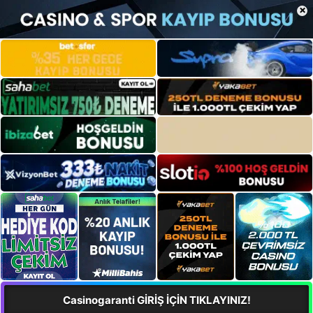
×
Casinogaranti GİRİŞ İÇİN TIKLAYINIZ!