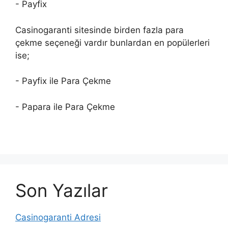
- Payfix
Casinogaranti sitesinde birden fazla para
çekme seçeneği vardır bunlardan en popülerleri
ise;
- Payfix ile Para Çekme
- Papara ile Para Çekme
Son Yazılar
Casinogaranti Adresi