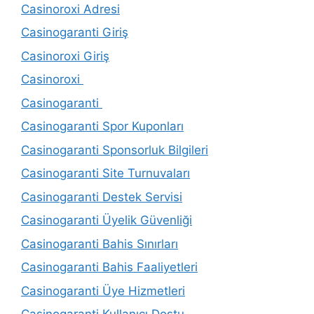
Casinoroxi Adresi
Casinogaranti Giriş
Casinoroxi Giriş
Casinoroxi
Casinogaranti
Casinogaranti Spor Kuponları
Casinogaranti Sponsorluk Bilgileri
Casinogaranti Site Turnuvaları
Casinogaranti Destek Servisi
Casinogaranti Üyelik Güvenliği
Casinogaranti Bahis Sınırları
Casinogaranti Bahis Faaliyetleri
Casinogaranti Üye Hizmetleri