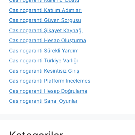
Casinogaranti Kullanıcı Dostu
Casinogaranti Katılım Adımları
Casinogaranti Güven Sorgusu
Casinogaranti Şikayet Kaynağı
Casinogaranti Hesap Oluşturma
Casinogaranti Sürekli Yardım
Casinogaranti Türkiye Varlığı
Casinogaranti Kesintisiz Giriş
Casinogaranti Platform İncelemesi
Casinogaranti Hesap Doğrulama
Casinogaranti Sanal Oyunlar