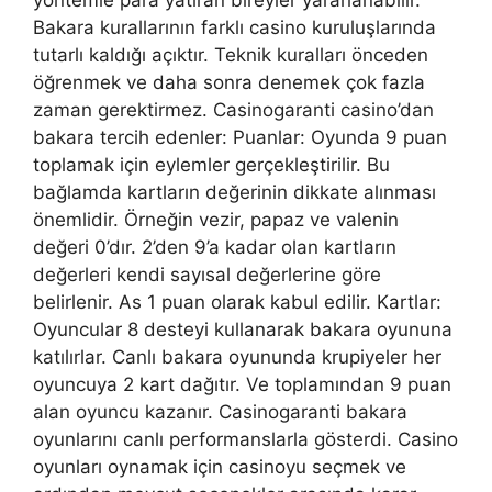
yöntemle para yatıran bireyler yararlanabilir.
Bakara kurallarının farklı casino kuruluşlarında
tutarlı kaldığı açıktır. Teknik kuralları önceden
öğrenmek ve daha sonra denemek çok fazla
zaman gerektirmez. Casinogaranti casino’dan
bakara tercih edenler: Puanlar: Oyunda 9 puan
toplamak için eylemler gerçekleştirilir. Bu
bağlamda kartların değerinin dikkate alınması
önemlidir. Örneğin vezir, papaz ve valenin
değeri 0’dır. 2’den 9’a kadar olan kartların
değerleri kendi sayısal değerlerine göre
belirlenir. As 1 puan olarak kabul edilir. Kartlar:
Oyuncular 8 desteyi kullanarak bakara oyununa
katılırlar. Canlı bakara oyununda krupiyeler her
oyuncuya 2 kart dağıtır. Ve toplamından 9 puan
alan oyuncu kazanır. Casinogaranti bakara
oyunlarını canlı performanslarla gösterdi. Casino
oyunları oynamak için casinoyu seçmek ve