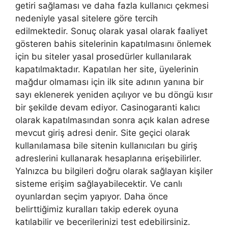
getiri sağlaması ve daha fazla kullanıcı çekmesi
nedeniyle yasal sitelere göre tercih
edilmektedir. Sonuç olarak yasal olarak faaliyet
gösteren bahis sitelerinin kapatılmasını önlemek
için bu siteler yasal prosedürler kullanılarak
kapatılmaktadır. Kapatılan her site, üyelerinin
mağdur olmaması için ilk site adının yanına bir
sayı eklenerek yeniden açılıyor ve bu döngü kısır
bir şekilde devam ediyor. Casinogaranti kalıcı
olarak kapatılmasından sonra açık kalan adrese
mevcut giriş adresi denir. Site geçici olarak
kullanılamasa bile sitenin kullanıcıları bu giriş
adreslerini kullanarak hesaplarına erişebilirler.
Yalnızca bu bilgileri doğru olarak sağlayan kişiler
sisteme erişim sağlayabilecektir. Ve canlı
oyunlardan seçim yapıyor. Daha önce
belirttiğimiz kuralları takip ederek oyuna
katılabilir ve becerilerinizi test edebilirsiniz.