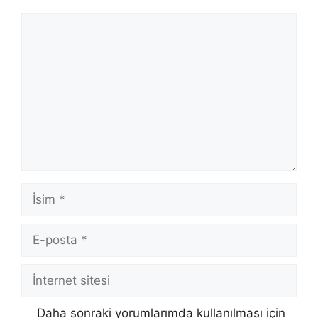
Yorum
İsim
E-
posta
İnternet
sitesi
Daha sonraki yorumlarımda kullanılması için