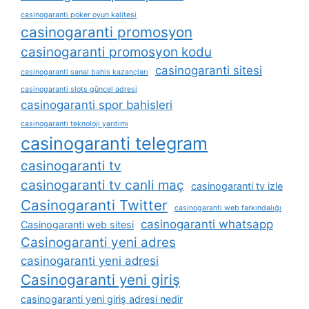
casinogaranti poker oyun kalitesi
casinogaranti promosyon
casinogaranti promosyon kodu
casinogaranti sitesi
casinogaranti sanal bahis kazançları
casinogaranti slots güncel adresi
casinogaranti spor bahisleri
casinogaranti teknoloji yardımı
casinogaranti telegram
casinogaranti tv
casinogaranti tv canli maç
casinogaranti tv izle
Casinogaranti Twitter
casinogaranti web farkındalığı
casinogaranti whatsapp
Casinogaranti web sitesi
Casinogaranti yeni adres
casinogaranti yeni adresi
Casinogaranti yeni giriş
casinogaranti yeni giriş adresi nedir