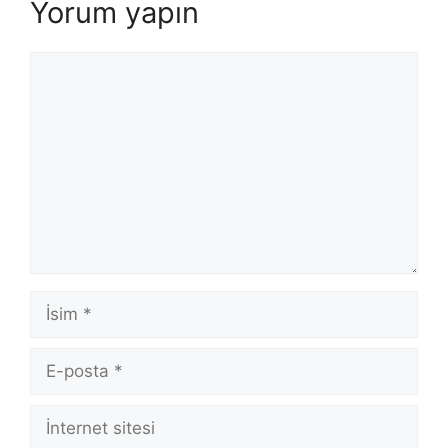
Yorum yapın
Yorum
İsim
E-
posta
İnternet
sitesi