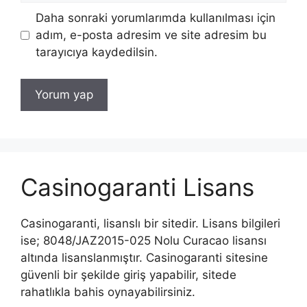
Daha sonraki yorumlarımda kullanılması için
adım, e-posta adresim ve site adresim bu
tarayıcıya kaydedilsin.
Casinogaranti Lisans
Casinogaranti, lisanslı bir sitedir. Lisans bilgileri
ise; 8048/JAZ2015-025 Nolu Curacao lisansı
altında lisanslanmıştır. Casinogaranti sitesine
güvenli bir şekilde giriş yapabilir, sitede
rahatlıkla bahis oynayabilirsiniz.