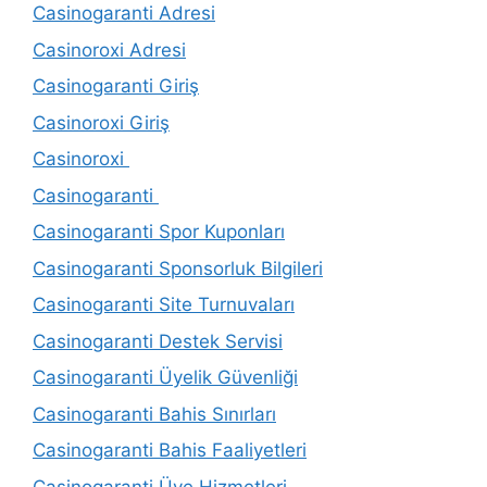
Casinogaranti Adresi
Casinoroxi Adresi
Casinogaranti Giriş
Casinoroxi Giriş
Casinoroxi
Casinogaranti
Casinogaranti Spor Kuponları
Casinogaranti Sponsorluk Bilgileri
Casinogaranti Site Turnuvaları
Casinogaranti Destek Servisi
Casinogaranti Üyelik Güvenliği
Casinogaranti Bahis Sınırları
Casinogaranti Bahis Faaliyetleri
Casinogaranti Üye Hizmetleri