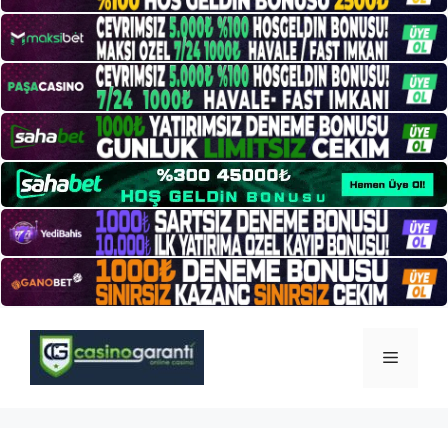
İçeriğe
atla
Menü