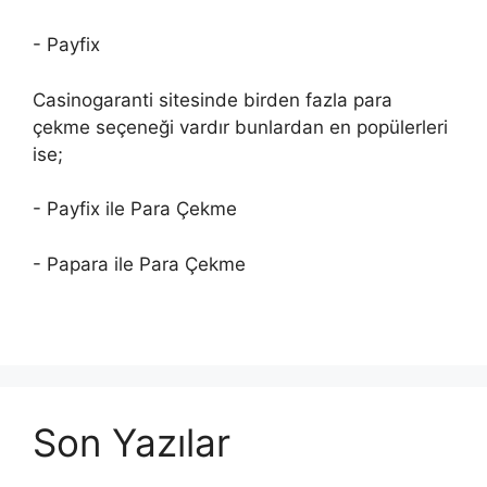
- Payfix
Casinogaranti sitesinde birden fazla para
çekme seçeneği vardır bunlardan en popülerleri
ise;
- Payfix ile Para Çekme
- Papara ile Para Çekme
Son Yazılar