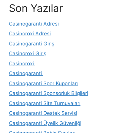
Son Yazılar
Casinogaranti Adresi
Casinoroxi Adresi
Casinogaranti Giriş
Casinoroxi Giriş
Casinoroxi
Casinogaranti
Casinogaranti Spor Kuponları
Casinogaranti Sponsorluk Bilgileri
Casinogaranti Site Turnuvaları
Casinogaranti Destek Servisi
Casinogaranti Üyelik Güvenliği