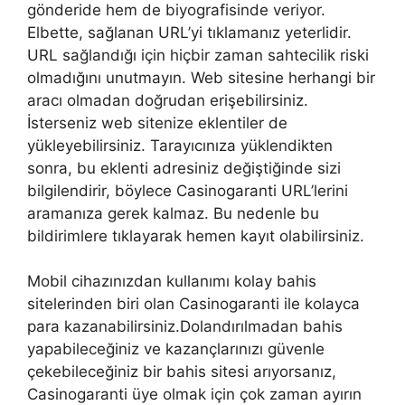
gönderide hem de biyografisinde veriyor.
Elbette, sağlanan URL’yi tıklamanız yeterlidir.
URL sağlandığı için hiçbir zaman sahtecilik riski
olmadığını unutmayın. Web sitesine herhangi bir
aracı olmadan doğrudan erişebilirsiniz.
İsterseniz web sitenize eklentiler de
yükleyebilirsiniz. Tarayıcınıza yüklendikten
sonra, bu eklenti adresiniz değiştiğinde sizi
bilgilendirir, böylece Casinogaranti URL’lerini
aramanıza gerek kalmaz. Bu nedenle bu
bildirimlere tıklayarak hemen kayıt olabilirsiniz.
Mobil cihazınızdan kullanımı kolay bahis
sitelerinden biri olan Casinogaranti ile kolayca
para kazanabilirsiniz.Dolandırılmadan bahis
yapabileceğiniz ve kazançlarınızı güvenle
çekebileceğiniz bir bahis sitesi arıyorsanız,
Casinogaranti üye olmak için çok zaman ayırın