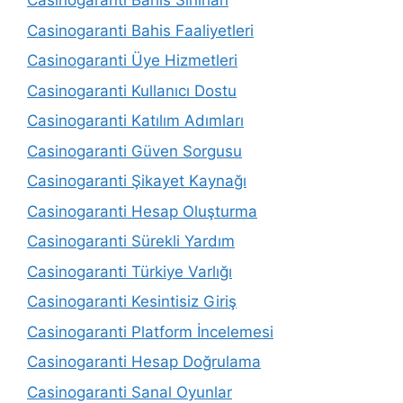
Casinogaranti Bahis Sınırları
Casinogaranti Bahis Faaliyetleri
Casinogaranti Üye Hizmetleri
Casinogaranti Kullanıcı Dostu
Casinogaranti Katılım Adımları
Casinogaranti Güven Sorgusu
Casinogaranti Şikayet Kaynağı
Casinogaranti Hesap Oluşturma
Casinogaranti Sürekli Yardım
Casinogaranti Türkiye Varlığı
Casinogaranti Kesintisiz Giriş
Casinogaranti Platform İncelemesi
Casinogaranti Hesap Doğrulama
Casinogaranti Sanal Oyunlar