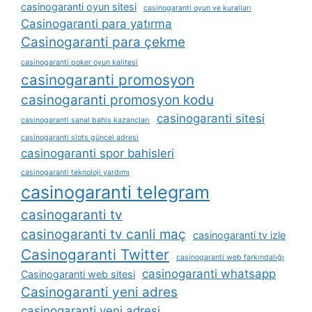
casinogaranti oyun sitesi
casinogaranti oyun ve kuralları
Casinogaranti para yatırma
Casinogaranti para çekme
casinogaranti poker oyun kalitesi
casinogaranti promosyon
casinogaranti promosyon kodu
casinogaranti sitesi
casinogaranti sanal bahis kazançları
casinogaranti slots güncel adresi
casinogaranti spor bahisleri
casinogaranti teknoloji yardımı
casinogaranti telegram
casinogaranti tv
casinogaranti tv canli maç
casinogaranti tv izle
Casinogaranti Twitter
casinogaranti web farkındalığı
casinogaranti whatsapp
Casinogaranti web sitesi
Casinogaranti yeni adres
casinogaranti yeni adresi