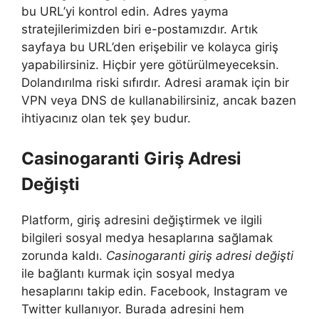
bu URL’yi kontrol edin. Adres yayma
stratejilerimizden biri e-postamızdır. Artık
sayfaya bu URL’den erişebilir ve kolayca giriş
yapabilirsiniz. Hiçbir yere götürülmeyeceksin.
Dolandırılma riski sıfırdır. Adresi aramak için bir
VPN veya DNS de kullanabilirsiniz, ancak bazen
ihtiyacınız olan tek şey budur.
Casinogaranti Giriş Adresi
Değişti
Platform, giriş adresini değiştirmek ve ilgili
bilgileri sosyal medya hesaplarına sağlamak
zorunda kaldı.
Casinogaranti giriş adresi değişti
ile bağlantı kurmak için sosyal medya
hesaplarını takip edin. Facebook, Instagram ve
Twitter kullanıyor. Burada adresini hem