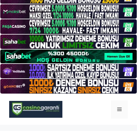
İçeriğe
atla
Menü