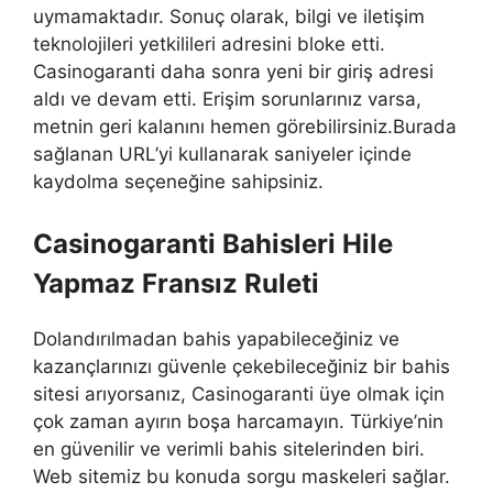
uymamaktadır. Sonuç olarak, bilgi ve iletişim
teknolojileri yetkilileri adresini bloke etti.
Casinogaranti daha sonra yeni bir giriş adresi
aldı ve devam etti. Erişim sorunlarınız varsa,
metnin geri kalanını hemen görebilirsiniz.Burada
sağlanan URL’yi kullanarak saniyeler içinde
kaydolma seçeneğine sahipsiniz.
Casinogaranti Bahisleri Hile
Yapmaz Fransız Ruleti
Dolandırılmadan bahis yapabileceğiniz ve
kazançlarınızı güvenle çekebileceğiniz bir bahis
sitesi arıyorsanız, Casinogaranti üye olmak için
çok zaman ayırın boşa harcamayın. Türkiye’nin
en güvenilir ve verimli bahis sitelerinden biri.
Web sitemiz bu konuda sorgu maskeleri sağlar.