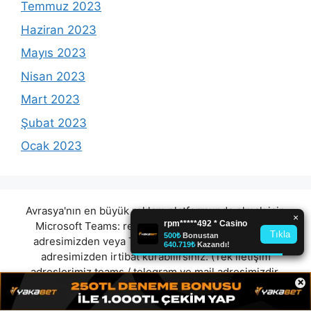
Temmuz 2023
Haziran 2023
Mayıs 2023
Nisan 2023
Mart 2023
Şubat 2023
Ocak 2023
Avrasya'nın en büyük reklam platformunda olmak için
Microsoft Teams:
reklam@avrasyamarketing.com
adresimizden veya Telegram: @Avrasyamarketing
adresimizden irtibat kurabilirsiniz. (Tek iletişim
adreslerimiz teams / telegram ve mail adresimizdir.
×
Harici hiçbir iletişim adresimiz bulunmamaktadır.
Lütfen itibar etmeyiniz.) Türkiye yasalarına göre 7258