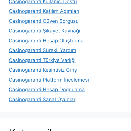
Casinogaranti Kullanıcı Dostu
Casinogaranti Katılım Adımları
Casinogaranti Güven Sorgusu
Casinogaranti Şikayet Kaynağı
Casinogaranti Hesap Oluşturma
Casinogaranti Sürekli Yardım
Casinogaranti Türkiye Varlığı
Casinogaranti Kesintisiz Giriş
Casinogaranti Platform İncelemesi
Casinogaranti Hesap Doğrulama
Casinogaranti Sanal Oyunlar