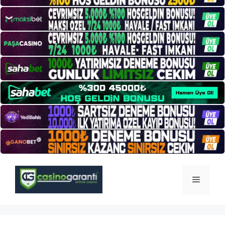
İçeriğe
atla
Menü