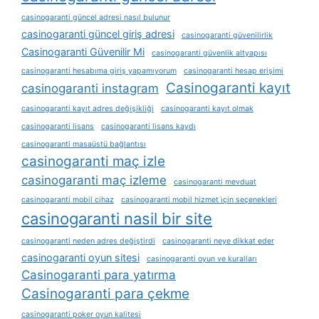
casinogaranti güncel adresi nasıl bulunur
casinogaranti güncel giriş adresi
casinogaranti güvenilirlik
Casinogaranti Güvenilir Mi
casinogaranti güvenlik altyapısı
casinogaranti hesabıma giriş yapamıyorum
casinogaranti hesap erişimi
Casinogaranti kayıt
casinogaranti instagram
casinogaranti kayıt adres değişikliği
casinogaranti kayıt olmak
casinogaranti lisans
casinogaranti lisans kaydı
casinogaranti masaüstü bağlantısı
casinogaranti maç izle
casinogaranti maç izleme
casinogaranti mevduat
casinogaranti mobil cihaz
casinogaranti mobil hizmet i̇çin seçenekleri
casinogaranti nasil bir site
casinogaranti neden adres değiştirdi
casinogaranti neye dikkat eder
casinogaranti oyun sitesi
casinogaranti oyun ve kuralları
Casinogaranti para yatırma
Casinogaranti para çekme
casinogaranti poker oyun kalitesi