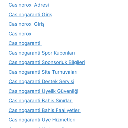
Casinoroxi Adresi
Casinogaranti Giriş
Casinoroxi Giriş
Casinoroxi
Casinogaranti
Casinogaranti Spor Kuponları
Casinogaranti Sponsorluk Bilgileri
Casinogaranti Site Turnuvaları
Casinogaranti Destek Servisi
Casinogaranti Üyelik Güvenliği
Casinogaranti Bahis Sınırları
Casinogaranti Bahis Faaliyetleri
Casinogaranti Üye Hizmetleri