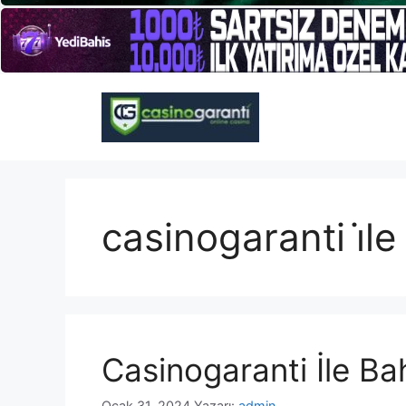
İçeriğe
atla
casinogaranti i̇
Casinogaranti İle B
Ocak 31, 2024
Yazarı:
admin