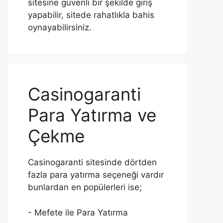
sitesine güvenli bir şekilde giriş
yapabilir, sitede rahatlıkla bahis
oynayabilirsiniz.
Casinogaranti
Para Yatırma ve
Çekme
Casinogaranti sitesinde dörtden
fazla para yatırma seçeneği vardır
bunlardan en popülerleri ise;
- Mefete ile Para Yatırma