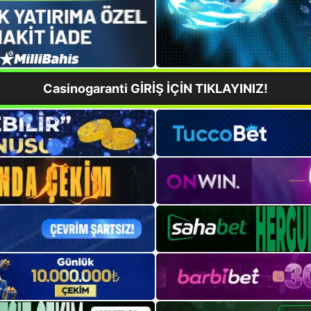
Casinogaranti GİRİŞ İÇİN TIKLAYINIZ!