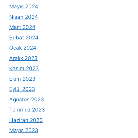
Mayıs 2024
Nisan 2024
Mart 2024
Şubat 2024
Ocak 2024
Aralık 2023
Kasım 2023
Ekim 2023
Eylül 2023
Ağustos 2023
Temmuz 2023
Haziran 2023
Mayıs 2023