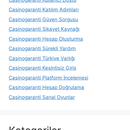
Casinogaranti Katılım Adımları
Casinogaranti Güven Sorgusu
Casinogaranti Şikayet Kaynağı
Casinogaranti Hesap Oluşturma
Casinogaranti Sürekli Yardım
Casinogaranti Türkiye Varlığı
Casinogaranti Kesintisiz Giriş
Casinogaranti Platform İncelemesi
Casinogaranti Hesap Doğrulama
Casinogaranti Sanal Oyunlar