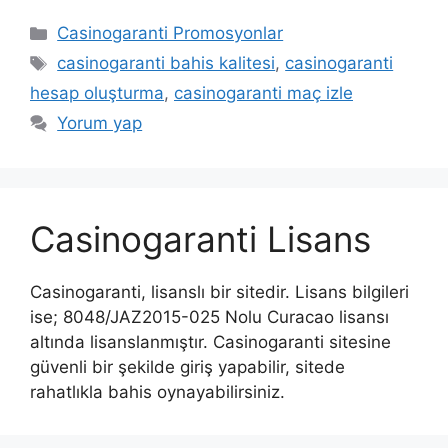
Kategoriler
Casinogaranti Promosyonlar
Etiketler
casinogaranti bahis kalitesi
,
casinogaranti
hesap oluşturma
,
casinogaranti maç izle
Yorum yap
Casinogaranti Lisans
Casinogaranti, lisanslı bir sitedir. Lisans bilgileri
ise; 8048/JAZ2015-025 Nolu Curacao lisansı
altında lisanslanmıştır. Casinogaranti sitesine
güvenli bir şekilde giriş yapabilir, sitede
rahatlıkla bahis oynayabilirsiniz.