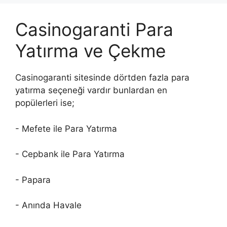
Casinogaranti Para
Yatırma ve Çekme
Casinogaranti sitesinde dörtden fazla para
yatırma seçeneği vardır bunlardan en
popülerleri ise;
- Mefete ile Para Yatırma
- Cepbank ile Para Yatırma
- Papara
- Anında Havale