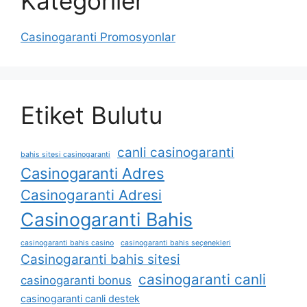
Kategoriler
Casinogaranti Promosyonlar
Etiket Bulutu
canli casinogaranti
bahis sitesi casinogaranti
Casinogaranti Adres
Casinogaranti Adresi
Casinogaranti Bahis
casinogaranti bahis casino
casinogaranti bahis seçenekleri
Casinogaranti bahis sitesi
casinogaranti canli
casinogaranti bonus
casinogaranti canli destek