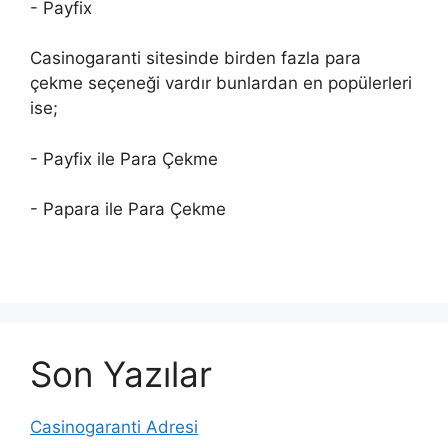
- Payfix
Casinogaranti sitesinde birden fazla para
çekme seçeneği vardır bunlardan en popülerleri
ise;
- Payfix ile Para Çekme
- Papara ile Para Çekme
Son Yazılar
Casinogaranti Adresi