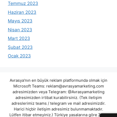
Temmuz 2023
Haziran 2023
Mayıs 2023
Nisan 2023
Mart 2023
Şubat 2023
Ocak 2023
Avrasya'nın en büyük reklam platformunda olmak için
Microsoft Teams:
reklam@avrasyamarketing.com
adresimizden veya Telegram: @Avrasyamarketing
adresimizden irtibat kurabilirsiniz. (Tek iletişim
adreslerimiz teams / telegram ve mail adresimizdir.
Harici hiçbir iletişim adresimiz bulunmamaktadır.
Lütfen itibar etmeyiniz.) Türkiye yasalarına göre 7258