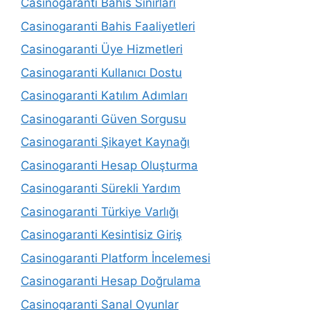
Casinogaranti Bahis Sınırları
Casinogaranti Bahis Faaliyetleri
Casinogaranti Üye Hizmetleri
Casinogaranti Kullanıcı Dostu
Casinogaranti Katılım Adımları
Casinogaranti Güven Sorgusu
Casinogaranti Şikayet Kaynağı
Casinogaranti Hesap Oluşturma
Casinogaranti Sürekli Yardım
Casinogaranti Türkiye Varlığı
Casinogaranti Kesintisiz Giriş
Casinogaranti Platform İncelemesi
Casinogaranti Hesap Doğrulama
Casinogaranti Sanal Oyunlar