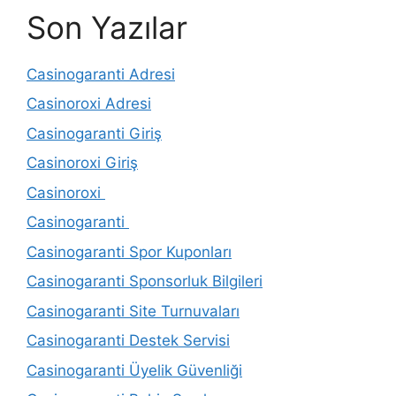
Son Yazılar
Casinogaranti Adresi
Casinoroxi Adresi
Casinogaranti Giriş
Casinoroxi Giriş
Casinoroxi
Casinogaranti
Casinogaranti Spor Kuponları
Casinogaranti Sponsorluk Bilgileri
Casinogaranti Site Turnuvaları
Casinogaranti Destek Servisi
Casinogaranti Üyelik Güvenliği