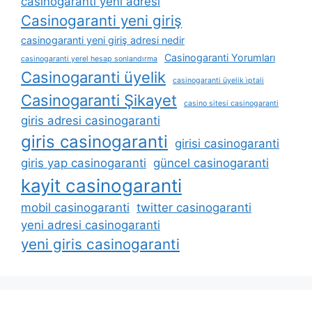
casinogaranti yeni adresi
Casinogaranti yeni giriş
casinogaranti yeni giriş adresi nedir
Casinogaranti Yorumları
casinogaranti yerel hesap sonlandırma
Casinogaranti üyelik
casinogaranti üyelik i̇ptali
Casinogaranti Şikayet
casino sitesi casinogaranti
giris adresi casinogaranti
giris casinogaranti
girisi casinogaranti
giris yap casinogaranti
güncel casinogaranti
kayit casinogaranti
mobil casinogaranti
twitter casinogaranti
yeni adresi casinogaranti
yeni giris casinogaranti