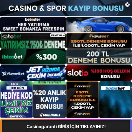
×
Casinogaranti GİRİŞ İÇİN TIKLAYINIZ!