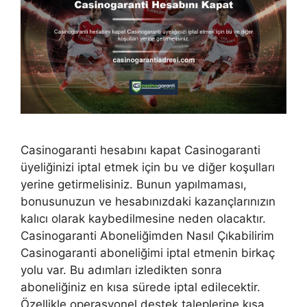
Casinogaranti hesabını kapat Casinogaranti
üyeliğinizi iptal etmek için bu ve diğer koşulları
yerine getirmelisiniz. Bunun yapılmaması,
bonusunuzun ve hesabınızdaki kazançlarınızın
kalıcı olarak kaybedilmesine neden olacaktır.
Casinogaranti Aboneliğimden Nasıl Çıkabilirim
Casinogaranti aboneliğimi iptal etmenin birkaç
yolu var. Bu adımları izledikten sonra
aboneliğiniz en kısa sürede iptal edilecektir.
Özellikle operasyonel destek taleplerine kısa