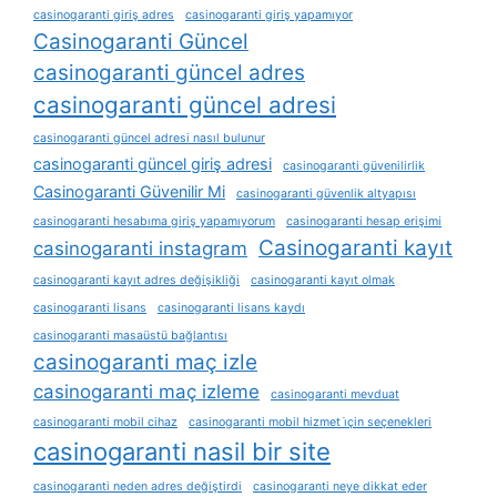
casinogaranti giriş adres
casinogaranti giriş yapamıyor
Casinogaranti Güncel
casinogaranti güncel adres
casinogaranti güncel adresi
casinogaranti güncel adresi nasıl bulunur
casinogaranti güncel giriş adresi
casinogaranti güvenilirlik
Casinogaranti Güvenilir Mi
casinogaranti güvenlik altyapısı
casinogaranti hesabıma giriş yapamıyorum
casinogaranti hesap erişimi
Casinogaranti kayıt
casinogaranti instagram
casinogaranti kayıt adres değişikliği
casinogaranti kayıt olmak
casinogaranti lisans
casinogaranti lisans kaydı
casinogaranti masaüstü bağlantısı
casinogaranti maç izle
casinogaranti maç izleme
casinogaranti mevduat
casinogaranti mobil cihaz
casinogaranti mobil hizmet i̇çin seçenekleri
casinogaranti nasil bir site
casinogaranti neden adres değiştirdi
casinogaranti neye dikkat eder