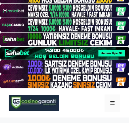
İçeriğe
atla
Menü