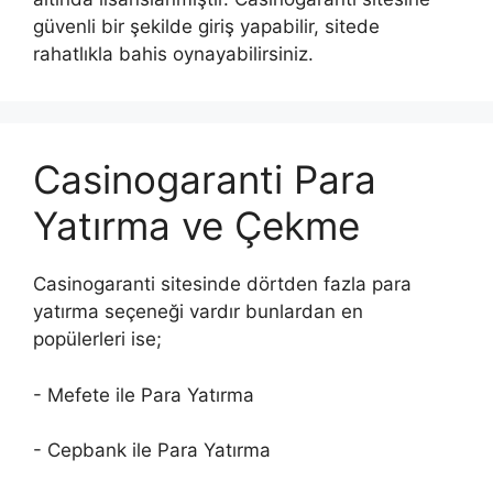
güvenli bir şekilde giriş yapabilir, sitede
rahatlıkla bahis oynayabilirsiniz.
Casinogaranti Para
Yatırma ve Çekme
Casinogaranti sitesinde dörtden fazla para
yatırma seçeneği vardır bunlardan en
popülerleri ise;
- Mefete ile Para Yatırma
- Cepbank ile Para Yatırma