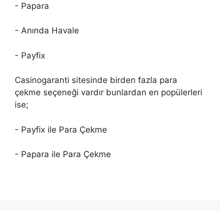
- Papara
- Anında Havale
- Payfix
Casinogaranti sitesinde birden fazla para
çekme seçeneği vardır bunlardan en popülerleri
ise;
- Payfix ile Para Çekme
- Papara ile Para Çekme