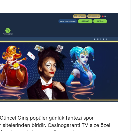
Güncel Giriş popüler günlük fantezi spor
r sitelerinden biridir. Casinogaranti TV size özel