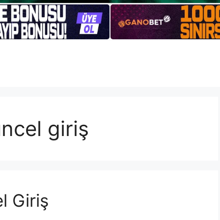
ncel giriş
 Giriş