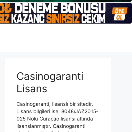
Casinogaranti
Lisans
Casinogaranti, lisanslı bir sitedir.
Lisans bilgileri ise; 8048/JAZ2015-
025 Nolu Curacao lisansı altında
lisanslanmıştır. Casinogaranti