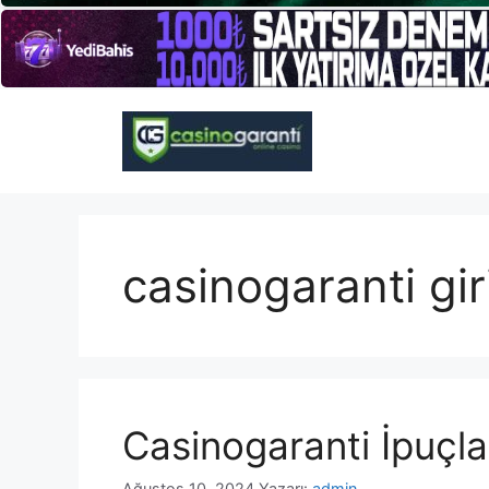
İçeriğe
atla
casinogaranti giri
Casinogaranti İpuçla
Ağustos 10, 2024
Yazarı:
admin