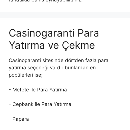
Casinogaranti Para
Yatırma ve Çekme
Casinogaranti sitesinde dörtden fazla para
yatırma seçeneği vardır bunlardan en
popülerleri ise;
- Mefete ile Para Yatırma
- Cepbank ile Para Yatırma
- Papara