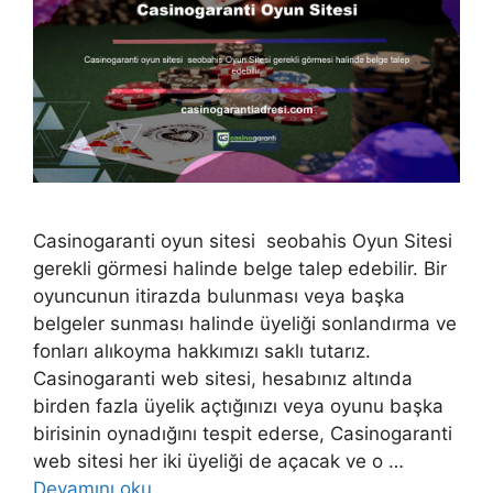
Casinogaranti oyun sitesi seobahis Oyun Sitesi
gerekli görmesi halinde belge talep edebilir. Bir
oyuncunun itirazda bulunması veya başka
belgeler sunması halinde üyeliği sonlandırma ve
fonları alıkoyma hakkımızı saklı tutarız.
Casinogaranti web sitesi, hesabınız altında
birden fazla üyelik açtığınızı veya oyunu başka
birisinin oynadığını tespit ederse, Casinogaranti
web sitesi her iki üyeliği de açacak ve o …
Devamını oku…