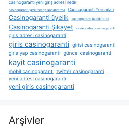
casinogaranti yeni giriş adresi nedir
Casinogaranti Yorumları
casinogaranti yerel hesap sonlandırma
Casinogaranti üyelik
casinogaranti üyelik i̇ptali
Casinogaranti Şikayet
casino sitesi casinogaranti
giris adresi casinogaranti
giris casinogaranti
girisi casinogaranti
giris yap casinogaranti
güncel casinogaranti
kayit casinogaranti
mobil casinogaranti
twitter casinogaranti
yeni adresi casinogaranti
yeni giris casinogaranti
Arşivler