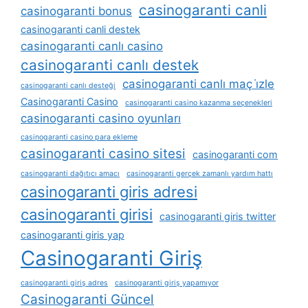
casinogaranti canli
casinogaranti bonus
casinogaranti canli destek
casinogaranti canlı casino
casinogaranti canlı destek
casinogaranti canlı maç i̇zle
casinogaranti canlı desteği
Casinogaranti Casino
casinogaranti casino kazanma seçenekleri
casinogaranti casino oyunları
casinogaranti casino para ekleme
casinogaranti casino sitesi
casinogaranti com
casinogaranti dağıtıcı amacı
casinogaranti gerçek zamanlı yardım hattı
casinogaranti giris adresi
casinogaranti girisi
casinogaranti giris twitter
casinogaranti giris yap
Casinogaranti Giriş
casinogaranti giriş adres
casinogaranti giriş yapamıyor
Casinogaranti Güncel