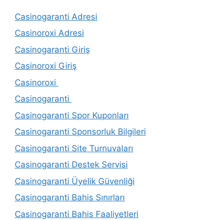
Casinogaranti Adresi
Casinoroxi Adresi
Casinogaranti Giriş
Casinoroxi Giriş
Casinoroxi
Casinogaranti
Casinogaranti Spor Kuponları
Casinogaranti Sponsorluk Bilgileri
Casinogaranti Site Turnuvaları
Casinogaranti Destek Servisi
Casinogaranti Üyelik Güvenliği
Casinogaranti Bahis Sınırları
Casinogaranti Bahis Faaliyetleri