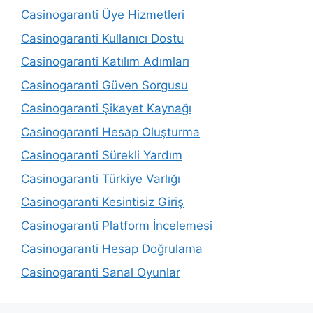
Casinogaranti Üye Hizmetleri
Casinogaranti Kullanıcı Dostu
Casinogaranti Katılım Adımları
Casinogaranti Güven Sorgusu
Casinogaranti Şikayet Kaynağı
Casinogaranti Hesap Oluşturma
Casinogaranti Sürekli Yardım
Casinogaranti Türkiye Varlığı
Casinogaranti Kesintisiz Giriş
Casinogaranti Platform İncelemesi
Casinogaranti Hesap Doğrulama
Casinogaranti Sanal Oyunlar