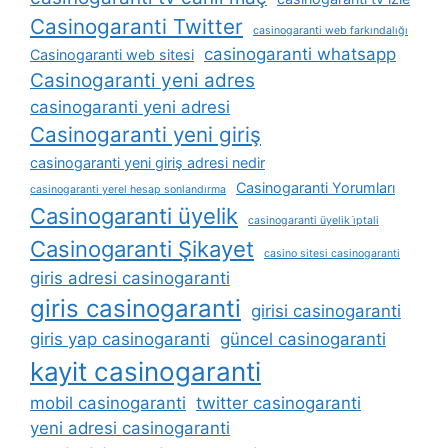
Casinogaranti Twitter
casinogaranti web farkındalığı
casinogaranti whatsapp
Casinogaranti web sitesi
Casinogaranti yeni adres
casinogaranti yeni adresi
Casinogaranti yeni giriş
casinogaranti yeni giriş adresi nedir
Casinogaranti Yorumları
casinogaranti yerel hesap sonlandırma
Casinogaranti üyelik
casinogaranti üyelik i̇ptali
Casinogaranti Şikayet
casino sitesi casinogaranti
giris adresi casinogaranti
giris casinogaranti
girisi casinogaranti
giris yap casinogaranti
güncel casinogaranti
kayit casinogaranti
mobil casinogaranti
twitter casinogaranti
yeni adresi casinogaranti