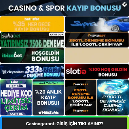
×
Casinogaranti GİRİŞ İÇİN TIKLAYINIZ!