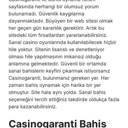
sayfasında herhangi bir olumsuz yorum
bulunamadı. Güvenlik kaygılarına
dayanmaktadır. Büyüyen bir web sitesi olmak
her geçen gün kararlılık gerektirir. Artık bu
sitedeki tüm fırsatlardan yararlanabilirsiniz.
Sanal casino oyunlarında kullanılabilecek hiçbir
hile yoktur. Sitenin lisanslı ve denetleniyor
olması hile yapılmasının imkansız olduğu
anlamına gelmektedir. Güvenli bir ortamda
sanal bahislerin keyfini çıkarmak istiyorsanız
Casinogaranti, bulunmanız gereken yer. Her
zaman bahis oynamak için harika bir yer
olmuştur. Site hala aynı yolda. Sanal bahis
seçeneğini tercih ettiğiniz takdirde oldukça fazla
para kazanabilirsiniz.
Casinogaranti Bahis