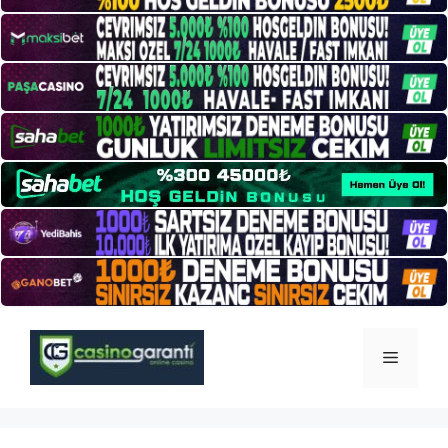
İçeriğe
atla
Menü