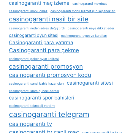
casinogaranti maç izleme
casinogaranti mevduat
casinogaranti mobil cihaz
casinogaranti mobil hizmet i̇çin seçenekleri
casinogaranti nasil bir site
casinogaranti neden adres değiştirdi
casinogaranti neye dikkat eder
casinogaranti oyun sitesi
casinogaranti oyun ve kuralları
Casinogaranti para yatırma
Casinogaranti para çekme
casinogaranti poker oyun kalitesi
casinogaranti promosyon
casinogaranti promosyon kodu
casinogaranti sitesi
casinogaranti sanal bahis kazançları
casinogaranti slots güncel adresi
casinogaranti spor bahisleri
casinogaranti teknoloji yardımı
casinogaranti telegram
casinogaranti tv
casinogaranti tv canli maç
casinogaranti tv izle