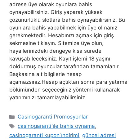
adrese üye olarak oyunlara bahis
oynayabilirsiniz. Giriş yaparak yüksek
çözünürlüklü slotlara bahis oynayabilirsiniz. Bu
oyunlara bahis yapabilmek için üye olmanız
gerekmektedir. Hesabınızı açmak için giriş
sekmesine tıklayın. Sitemize üye olun,
hayallerinizdeki dengeye kısa sürede
kavuşabileceksiniz. Kayıt işlemi 18 yaşını
doldurmuş oyuncular tarafından tamamlanır.
Başkasına ait bilgilerle hesap
açamazsınız.Hesap açtıktan sonra para yatırma
bölümünden seçeceğiniz yöntemi kullanarak
yatırımınızı tamamlayabilirsiniz.
Kategoriler
Casinogaranti Promosyonlar
Etiketler
casinogaranti i̇le bahis oynama
,
casinogaranti kupon i̇ndirimi
,
güncel adresi