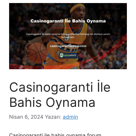
Casinogaranti İle
Bahis Oynama
Nisan 6, 2024
Yazarı:
admin
Casinogaranti ile bahis oynama forum