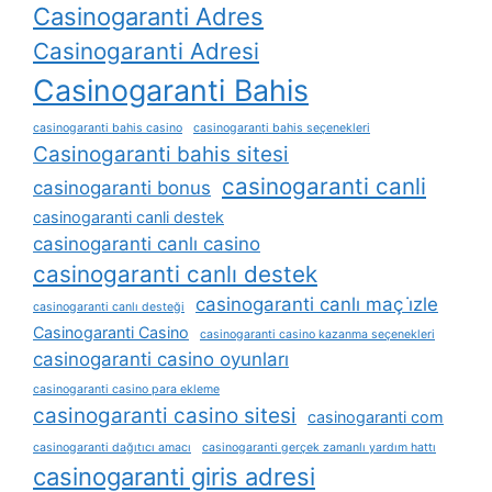
Casinogaranti Adres
Casinogaranti Adresi
Casinogaranti Bahis
casinogaranti bahis casino
casinogaranti bahis seçenekleri
Casinogaranti bahis sitesi
casinogaranti canli
casinogaranti bonus
casinogaranti canli destek
casinogaranti canlı casino
casinogaranti canlı destek
casinogaranti canlı maç i̇zle
casinogaranti canlı desteği
Casinogaranti Casino
casinogaranti casino kazanma seçenekleri
casinogaranti casino oyunları
casinogaranti casino para ekleme
casinogaranti casino sitesi
casinogaranti com
casinogaranti dağıtıcı amacı
casinogaranti gerçek zamanlı yardım hattı
casinogaranti giris adresi