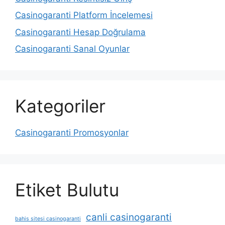
Casinogaranti Platform İncelemesi
Casinogaranti Hesap Doğrulama
Casinogaranti Sanal Oyunlar
Kategoriler
Casinogaranti Promosyonlar
Etiket Bulutu
canli casinogaranti
bahis sitesi casinogaranti